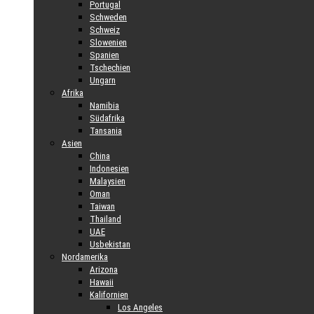
Portugal
Schweden
Schweiz
Slowenien
Spanien
Tschechien
Ungarn
Afrika
Namibia
Südafrika
Tansania
Asien
China
Indonesien
Malaysien
Oman
Taiwan
Thailand
UAE
Usbekistan
Nordamerika
Arizona
Hawaii
Kalifornien
Los Angeles