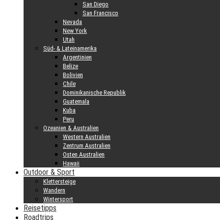
San Diego
San Francisco
Nevada
New York
Utah
Süd- & Lateinamerika
Argentinien
Belize
Bolivien
Chile
Dominikanische Republik
Guatemala
Kuba
Peru
Ozeanien & Australien
Western Australien
Zentrum Australien
Osten Australien
Hawaii
Outdoor & Sport
Klettersteige
Wandern
Wintersport
Reisetipps
Roadtrips