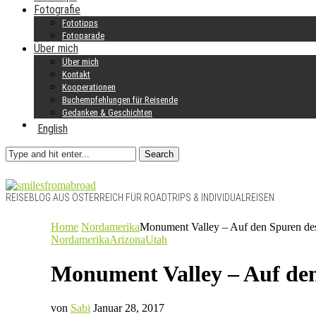
Fotografie
Fototipps
Fotoparade
Über mich
Über mich
Kontakt
Kooperationen
Buchempfehlungen für Reisende
Gedanken & Geschichten
English
Search
REISEBLOG AUS ÖSTERREICH FÜR ROADTRIPS & INDIVIDUALREISEN
Home
Nordamerika
Monument Valley – Auf den Spuren de
Nordamerika
Arizona
Utah
Monument Valley – Auf den
von
Sabi
Januar 28, 2017