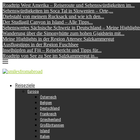
Roadtrip West Amerika – Reiseroute und Sehenswürdigkeiten im...
Sehenswürdigkeiten im Soca Tal in Slowenien – Orte,...
Diebstahl von meinem Rucksack und wie ich den...
Der Studlagil Canyon in Island – Alle Tipps...
Sehenswertes Sächsische Schweiz in Deutschland – Meine Highlight
Wanderung über die Simonyhütte zum hohen Gjaidstein mit...
Meine Highlights in der Region Attersee Salzkammergut
Ausflugstipps in der Region Fuschlsee
Inselhüpfen auf Fiji – Reisebericht und Tipps für...
Roadtrip von See zu See im Salzkammergut in...
Reiseziele
Europa
Österreich
Belgien
Deutschland
Frankreich
Griechenland
Großbritannien
Island
Italien