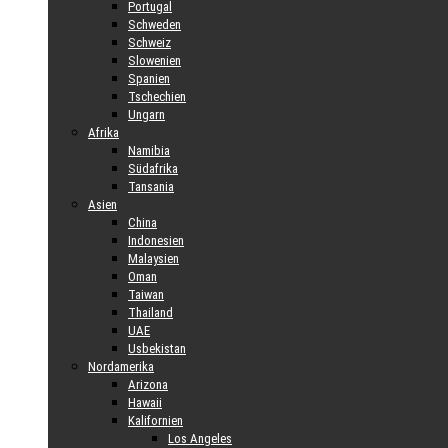
Portugal
Schweden
Schweiz
Slowenien
Spanien
Tschechien
Ungarn
Afrika
Namibia
Südafrika
Tansania
Asien
China
Indonesien
Malaysien
Oman
Taiwan
Thailand
UAE
Usbekistan
Nordamerika
Arizona
Hawaii
Kalifornien
Los Angeles