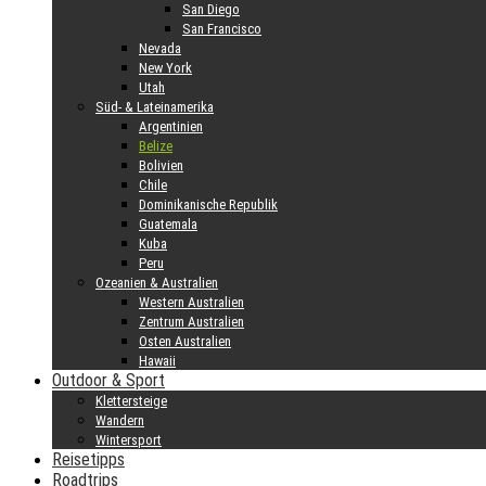
San Diego
San Francisco
Nevada
New York
Utah
Süd- & Lateinamerika
Argentinien
Belize
Bolivien
Chile
Dominikanische Republik
Guatemala
Kuba
Peru
Ozeanien & Australien
Western Australien
Zentrum Australien
Osten Australien
Hawaii
Outdoor & Sport
Klettersteige
Wandern
Wintersport
Reisetipps
Roadtrips