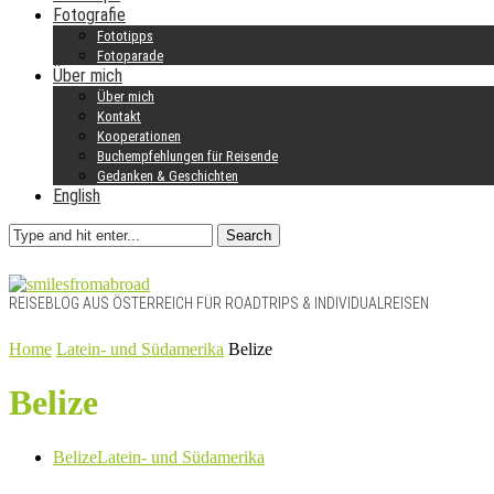
Fotografie
Fototipps
Fotoparade
Über mich
Über mich
Kontakt
Kooperationen
Buchempfehlungen für Reisende
Gedanken & Geschichten
English
Search
REISEBLOG AUS ÖSTERREICH FÜR ROADTRIPS & INDIVIDUALREISEN
Home
Latein- und Südamerika
Belize
Belize
Belize
Latein- und Südamerika