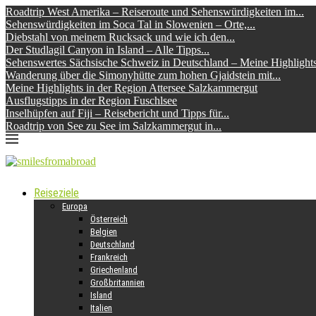
Roadtrip West Amerika – Reiseroute und Sehenswürdigkeiten im...
Sehenswürdigkeiten im Soca Tal in Slowenien – Orte,...
Diebstahl von meinem Rucksack und wie ich den...
Der Studlagil Canyon in Island – Alle Tipps...
Sehenswertes Sächsische Schweiz in Deutschland – Meine Highlight
Wanderung über die Simonyhütte zum hohen Gjaidstein mit...
Meine Highlights in der Region Attersee Salzkammergut
Ausflugstipps in der Region Fuschlsee
Inselhüpfen auf Fiji – Reisebericht und Tipps für...
Roadtrip von See zu See im Salzkammergut in...
Reiseziele
Europa
Österreich
Belgien
Deutschland
Frankreich
Griechenland
Großbritannien
Island
Italien