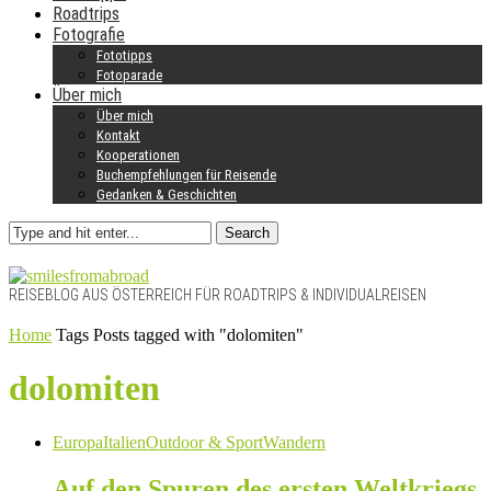
Roadtrips
Fotografie
Fototipps
Fotoparade
Über mich
Über mich
Kontakt
Kooperationen
Buchempfehlungen für Reisende
Gedanken & Geschichten
Search
REISEBLOG AUS ÖSTERREICH FÜR ROADTRIPS & INDIVIDUALREISEN
Home
Tags
Posts tagged with "dolomiten"
dolomiten
Europa
Italien
Outdoor & Sport
Wandern
Auf den Spuren des ersten Weltkriegs