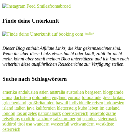
Finde deine Unterkunft
Dieser Blog enthält Affiliate Links, die klar gekennzeichnet sind.
Wenn ihr über diese Links etwas bucht oder kauft, zahlt ihr nicht
mehr, könnt aber somit meinen Blog unterstützen und ich kann euch
weiterhin diese ausführlichen Reiseberichte zur Verfügung stellen.
Suche nach Schlagwörtern
amerika
andalusien
asien
australia
australien
bergseen
blogparade
china
dachstein
dolomiten
england
europa
fotoparade
great britain
griechenland
großbritannien
hawaii
individuelle reisen
indonesien
island
italien
java
kalifornien
klettersteig
kuba
leben im ausland
london
los angeles
nationalpark
oberösterreich
reisefotografie
reisetipps
roadtrip
salzburg
salzkammergut
spanien
steiermark
südtirol
tirol
usa
wandern
wasserfall
weitwandern
westküste
österreich