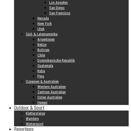
Los Angeles
San Diego
San Francisco
Nevada
New York
Utah
Süd- & Lateinamerika
Argentinien
Belize
Bolivien
Chile
Dominikanische Republik
Guatemala
Kuba
Peru
Ozeanien & Australien
Western Australien
Zentrum Australien
Osten Australien
Hawaii
Outdoor & Sport
Klettersteige
Wandern
Wintersport
Reisetipps