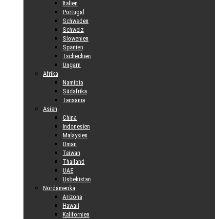
Italien
Portugal
Schweden
Schweiz
Slowenien
Spanien
Tschechien
Ungarn
Afrika
Namibia
Südafrika
Tansania
Asien
China
Indonesien
Malaysien
Oman
Taiwan
Thailand
UAE
Usbekistan
Nordamerika
Arizona
Hawaii
Kalifornien