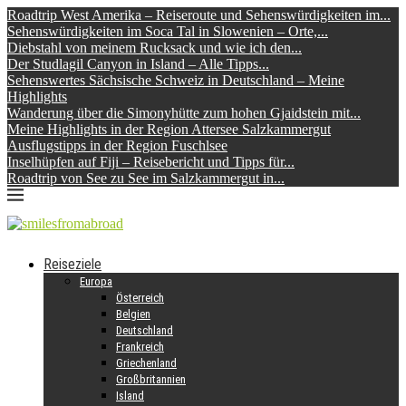
Roadtrip West Amerika – Reiseroute und Sehenswürdigkeiten im...
Sehenswürdigkeiten im Soca Tal in Slowenien – Orte,...
Diebstahl von meinem Rucksack und wie ich den...
Der Studlagil Canyon in Island – Alle Tipps...
Sehenswertes Sächsische Schweiz in Deutschland – Meine
Highlights
Wanderung über die Simonyhütte zum hohen Gjaidstein mit...
Meine Highlights in der Region Attersee Salzkammergut
Ausflugstipps in der Region Fuschlsee
Inselhüpfen auf Fiji – Reisebericht und Tipps für...
Roadtrip von See zu See im Salzkammergut in...
Reiseziele
Europa
Österreich
Belgien
Deutschland
Frankreich
Griechenland
Großbritannien
Island