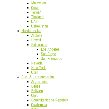
Malaysien
Oman
Taiwan
Thailand
UAE
Usbekistan
Nordamerika
Arizona
Hawaii
Kalifornien
Los Angeles
San Diego
San Francisco
Nevada
New York
Utah
Süd- & Lateinamerika
Argentinien
Belize
Bolivien
Chile
Dominikanische Republik
Guatemala