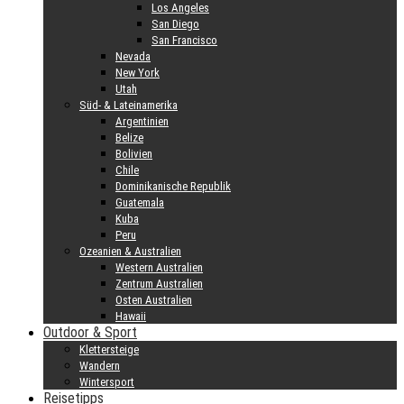
Los Angeles
San Diego
San Francisco
Nevada
New York
Utah
Süd- & Lateinamerika
Argentinien
Belize
Bolivien
Chile
Dominikanische Republik
Guatemala
Kuba
Peru
Ozeanien & Australien
Western Australien
Zentrum Australien
Osten Australien
Hawaii
Outdoor & Sport
Klettersteige
Wandern
Wintersport
Reisetipps