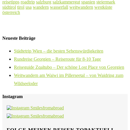
reisetipps
roadtrip
salzburg
salzkammergut
spanien
steiermark
südtirol
tirol
usa
wandern
wasserfall
weitwandern
westküste
österreich
Neueste Beiträge
Städtetrip Wien – die besten Sehenswürdigkeiten
Rundreise Georgien – Reiseroute für 8-10 Tage
Reiseguide Zqaltubo – Der schöne Lost Place von Georgien
Weitwandern am Waiwi im Pillerseetal – von Waidring zum
Wildseeloder
Instagram
FOLGE MEINEN REISEN TOPAKTUELL