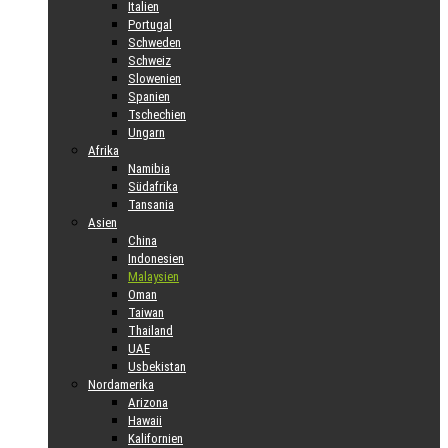
Italien
Portugal
Schweden
Schweiz
Slowenien
Spanien
Tschechien
Ungarn
Afrika
Namibia
Südafrika
Tansania
Asien
China
Indonesien
Malaysien
Oman
Taiwan
Thailand
UAE
Usbekistan
Nordamerika
Arizona
Hawaii
Kalifornien