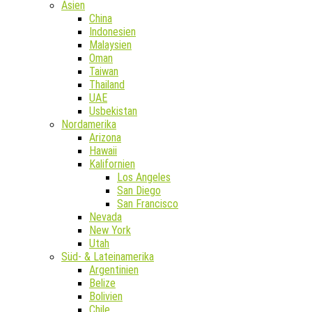
Asien
China
Indonesien
Malaysien
Oman
Taiwan
Thailand
UAE
Usbekistan
Nordamerika
Arizona
Hawaii
Kalifornien
Los Angeles
San Diego
San Francisco
Nevada
New York
Utah
Süd- & Lateinamerika
Argentinien
Belize
Bolivien
Chile