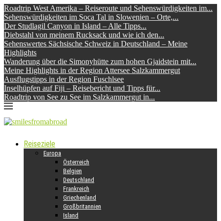
Roadtrip West Amerika – Reiseroute und Sehenswürdigkeiten im...
Sehenswürdigkeiten im Soca Tal in Slowenien – Orte,...
Der Studlagil Canyon in Island – Alle Tipps...
Diebstahl von meinem Rucksack und wie ich den...
Sehenswertes Sächsische Schweiz in Deutschland – Meine
Highlights
Wanderung über die Simonyhütte zum hohen Gjaidstein mit...
Meine Highlights in der Region Attersee Salzkammergut
Ausflugstipps in der Region Fuschlsee
Inselhüpfen auf Fiji – Reisebericht und Tipps für...
Roadtrip von See zu See im Salzkammergut in...
Reiseziele
Europa
Österreich
Belgien
Deutschland
Frankreich
Griechenland
Großbritannien
Island