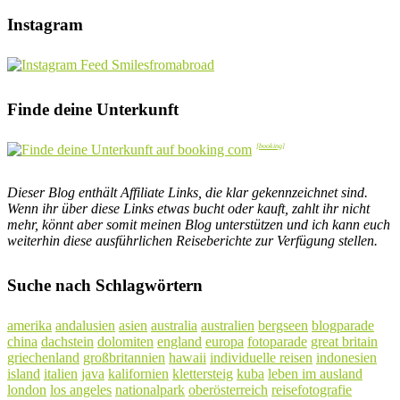
Instagram
Finde deine Unterkunft
Dieser Blog enthält Affiliate Links, die klar gekennzeichnet sind.
Wenn ihr über diese Links etwas bucht oder kauft, zahlt ihr nicht
mehr, könnt aber somit meinen Blog unterstützen und ich kann euch
weiterhin diese ausführlichen Reiseberichte zur Verfügung stellen.
Suche nach Schlagwörtern
amerika
andalusien
asien
australia
australien
bergseen
blogparade
china
dachstein
dolomiten
england
europa
fotoparade
great britain
griechenland
großbritannien
hawaii
individuelle reisen
indonesien
island
italien
java
kalifornien
klettersteig
kuba
leben im ausland
london
los angeles
nationalpark
oberösterreich
reisefotografie