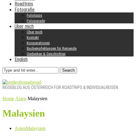
Roadtrips
Fotografie
Fototipps
Fotoparade
Über mich
Über mich
Kontakt
Kooperationen
Buchempfehlungen für Reisende
Gedanken & Geschichten
English
Search
REISEBLOG AUS ÖSTERREICH FÜR ROADTRIPS & INDIVIDUALREISEN
Home
Asien
Malaysien
Malaysien
Asien
Malaysien