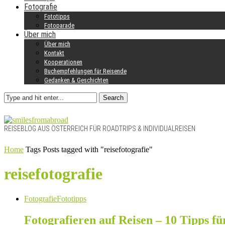
Fotografie
Fototipps
Fotoparade
Über mich
Über mich
Kontakt
Kooperationen
Buchempfehlungen für Reisende
Gedanken & Geschichten
Search
REISEBLOG AUS ÖSTERREICH FÜR ROADTRIPS & INDIVIDUALREISEN
Home
Tags
Posts tagged with "reisefotografie"
reisefotografie
Fotografie
Fototipps
Fotografieren auf Reisen – 10 Tipps f