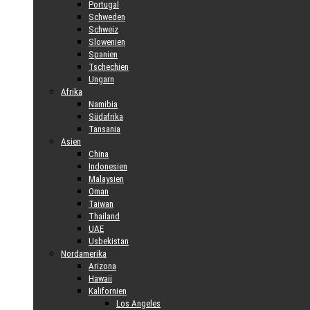
Portugal
Schweden
Schweiz
Slowenien
Spanien
Tschechien
Ungarn
Afrika
Namibia
Südafrika
Tansania
Asien
China
Indonesien
Malaysien
Oman
Taiwan
Thailand
UAE
Usbekistan
Nordamerika
Arizona
Hawaii
Kalifornien
Los Angeles