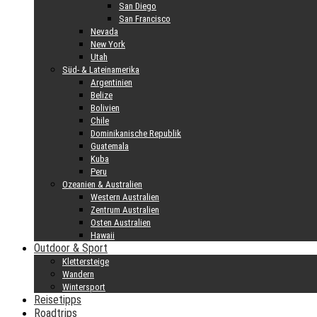
San Diego
San Francisco
Nevada
New York
Utah
Süd- & Lateinamerika
Argentinien
Belize
Bolivien
Chile
Dominikanische Republik
Guatemala
Kuba
Peru
Ozeanien & Australien
Western Australien
Zentrum Australien
Osten Australien
Hawaii
Outdoor & Sport
Klettersteige
Wandern
Wintersport
Reisetipps
Roadtrips