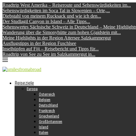
Roadtrip West Amerika – Reiseroute und Sehenswürdigkeiten im...
Sehenswürdigkeiten im Soca Tal in Slowenien – Orte,...
Diebstahl von meinem Rucksack und wie ich den...
Der Studlagil Canyon in Island – Alle Tipps...
Sehenswertes Sächsische Schweiz in Deutschland – Meine Highlight
Wanderung über die Simonyhütte zum hohen Gjaidstein mit...
Meine Highlights in der Region Attersee Salzkammergut
Ausflugstipps in der Region Fuschlsee
Inselhüpfen auf Fiji – Reisebericht und Tipps für...
Roadtrip von See zu See im Salzkammergut in...
Reiseziele
Europa
Österreich
Belgien
Deutschland
Frankreich
Griechenland
Großbritannien
Island
Italien