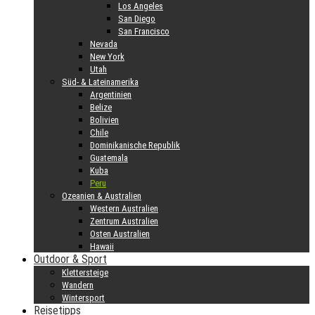
Los Angeles
San Diego
San Francisco
Nevada
New York
Utah
Süd- & Lateinamerika
Argentinien
Belize
Bolivien
Chile
Dominikanische Republik
Guatemala
Kuba
Peru
Ozeanien & Australien
Western Australien
Zentrum Australien
Osten Australien
Hawaii
Outdoor & Sport
Klettersteige
Wandern
Wintersport
Reisetipps