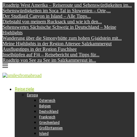
Roadtrip West Amerika – Reiseroute und Sehenswürdigkeiten im...
Sehenswürdigkeiten im Soca Tal in Slowenien – Orte,...
Der Studlagil Canyon in Island – Alle Tipps...
Diebstahl von meinem Rucksack und wie ich den...
Sehenswertes Sächsische Schweiz in Deutschland – Meine
Highlights
Wanderung über die Simonyhütte zum hohen Gjaidstein mit...
Meine Highlights in der Region Attersee Salzkammergut
Ausflugstipps in der Region Fuschlsee
Inselhüpfen auf Fiji – Reisebericht und Tipps für...
Roadtrip von See zu See im Salzkammergut in...
Reiseziele
Europa
Österreich
Belgien
Deutschland
Frankreich
Griechenland
Großbritannien
Island