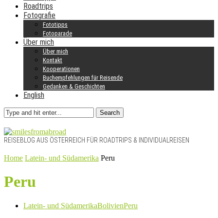
Roadtrips
Fotografie
Fototipps
Fotoparade
Über mich
Über mich
Kontakt
Kooperationen
Buchempfehlungen für Reisende
Gedanken & Geschichten
English
Search
REISEBLOG AUS ÖSTERREICH FÜR ROADTRIPS & INDIVIDUALREISEN
Home
Latein- und Südamerika
Peru
Peru
Latein- und Südamerika
Bolivien
Peru