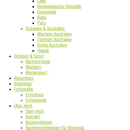
Chile
Dominikanische Republik
Guatemala
Kuba
Peru
Ozeanien & Australien
Western Australien
Zentrum Australien
Osten Australien
Hawaii
Outdoor & Sport
Klettersteige
Wandern
Wintersport
Reisetipps
Roadtrips
Fotografie
Fototipps
Fotoparade
Über mich
Über mich
Kontakt
Kooperationen
Buchempfehlungen für Reisende