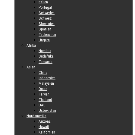
Italien
Portugal
Schweden
Schweiz
Slowenien
Spanien
Tschechien
Ungarn
Afrika
Namibia
Südafrika
Tansania
Asien
China
Indonesien
Malaysien
Oman
Taiwan
Thailand
UAE
Usbekistan
Nordamerika
Arizona
Hawaii
Kalifornien