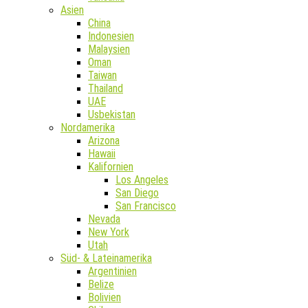
Asien
China
Indonesien
Malaysien
Oman
Taiwan
Thailand
UAE
Usbekistan
Nordamerika
Arizona
Hawaii
Kalifornien
Los Angeles
San Diego
San Francisco
Nevada
New York
Utah
Süd- & Lateinamerika
Argentinien
Belize
Bolivien