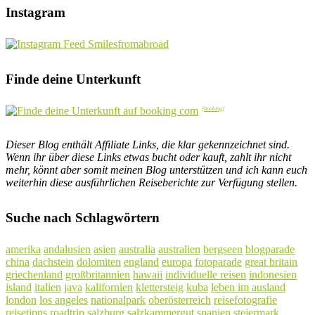
Instagram
Finde deine Unterkunft
Dieser Blog enthält Affiliate Links, die klar gekennzeichnet sind.
Wenn ihr über diese Links etwas bucht oder kauft, zahlt ihr nicht
mehr, könnt aber somit meinen Blog unterstützen und ich kann euch
weiterhin diese ausführlichen Reiseberichte zur Verfügung stellen.
Suche nach Schlagwörtern
amerika
andalusien
asien
australia
australien
bergseen
blogparade
china
dachstein
dolomiten
england
europa
fotoparade
great britain
griechenland
großbritannien
hawaii
individuelle reisen
indonesien
island
italien
java
kalifornien
klettersteig
kuba
leben im ausland
london
los angeles
nationalpark
oberösterreich
reisefotografie
reisetipps
roadtrip
salzburg
salzkammergut
spanien
steiermark