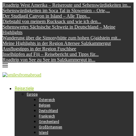
Roadtrip West Amerika – Reiseroute und Sehenswürdigkeiten im...
Sehenswürdigkeiten im Soca Tal in Slowenien – Orte,...
Der Studlagil Canyon in Island – Alle Tipps...
Diebstahl von meinem Rucksack und wie ich den...
Sehenswertes Sächsische Schweiz in Deutschland – Meine
Highlights
Wanderung über die Simonyhütte zum hohen Gjaidstein mit...
Meine Highlights in der Region Attersee Salzkammergut
Ausflugstipps in der Region Fuschlsee
Inselhüpfen auf Fiji – Reisebericht und Tipps für...
Roadtrip von See zu See im Salzkammergut in...
Reiseziele
Europa
Österreich
Belgien
Deutschland
Frankreich
Griechenland
Großbritannien
Island