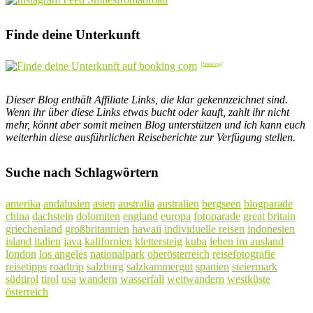
Finde deine Unterkunft
Dieser Blog enthält Affiliate Links, die klar gekennzeichnet sind.
Wenn ihr über diese Links etwas bucht oder kauft, zahlt ihr nicht
mehr, könnt aber somit meinen Blog unterstützen und ich kann euch
weiterhin diese ausführlichen Reiseberichte zur Verfügung stellen.
Suche nach Schlagwörtern
amerika
andalusien
asien
australia
australien
bergseen
blogparade
china
dachstein
dolomiten
england
europa
fotoparade
great britain
griechenland
großbritannien
hawaii
individuelle reisen
indonesien
island
italien
java
kalifornien
klettersteig
kuba
leben im ausland
london
los angeles
nationalpark
oberösterreich
reisefotografie
reisetipps
roadtrip
salzburg
salzkammergut
spanien
steiermark
südtirol
tirol
usa
wandern
wasserfall
weitwandern
westküste
österreich