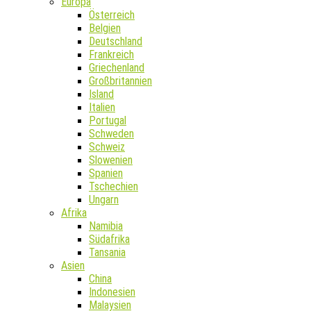
Europa
Österreich
Belgien
Deutschland
Frankreich
Griechenland
Großbritannien
Island
Italien
Portugal
Schweden
Schweiz
Slowenien
Spanien
Tschechien
Ungarn
Afrika
Namibia
Südafrika
Tansania
Asien
China
Indonesien
Malaysien