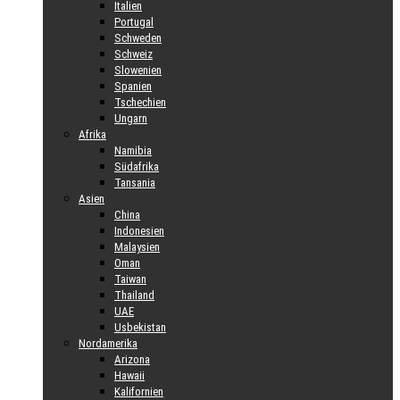
Italien
Portugal
Schweden
Schweiz
Slowenien
Spanien
Tschechien
Ungarn
Afrika
Namibia
Südafrika
Tansania
Asien
China
Indonesien
Malaysien
Oman
Taiwan
Thailand
UAE
Usbekistan
Nordamerika
Arizona
Hawaii
Kalifornien