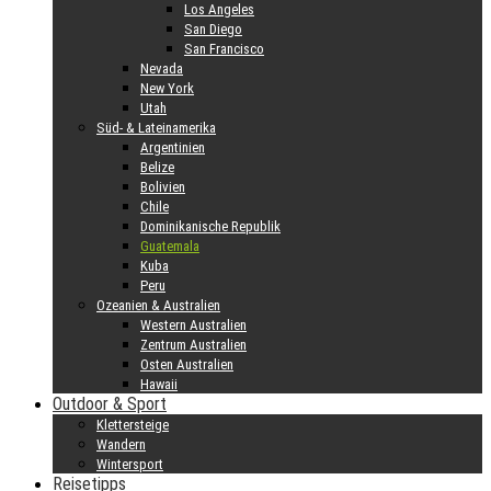
Los Angeles
San Diego
San Francisco
Nevada
New York
Utah
Süd- & Lateinamerika
Argentinien
Belize
Bolivien
Chile
Dominikanische Republik
Guatemala
Kuba
Peru
Ozeanien & Australien
Western Australien
Zentrum Australien
Osten Australien
Hawaii
Outdoor & Sport
Klettersteige
Wandern
Wintersport
Reisetipps