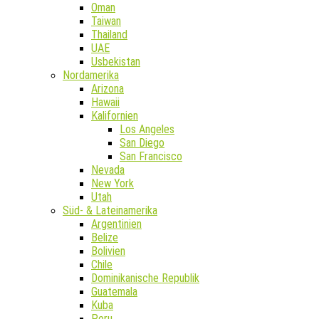
Oman
Taiwan
Thailand
UAE
Usbekistan
Nordamerika
Arizona
Hawaii
Kalifornien
Los Angeles
San Diego
San Francisco
Nevada
New York
Utah
Süd- & Lateinamerika
Argentinien
Belize
Bolivien
Chile
Dominikanische Republik
Guatemala
Kuba
Peru