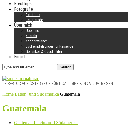
Roadtrips
Fotografie
Fototipps
Fotoparade
Über mich
Über mich
Kontakt
Kooperationen
Buchempfehlungen für Reisende
Gedanken & Geschichten
English
Search
REISEBLOG AUS ÖSTERREICH FÜR ROADTRIPS & INDIVIDUALREISEN
Home
Latein- und Südamerika
Guatemala
Guatemala
Guatemala
Latein- und Südamerika