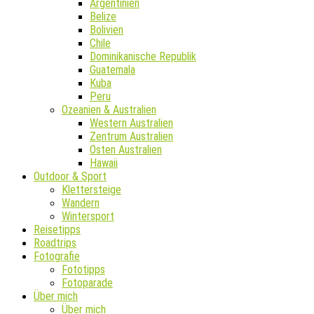
Argentinien
Belize
Bolivien
Chile
Dominikanische Republik
Guatemala
Kuba
Peru
Ozeanien & Australien
Western Australien
Zentrum Australien
Osten Australien
Hawaii
Outdoor & Sport
Klettersteige
Wandern
Wintersport
Reisetipps
Roadtrips
Fotografie
Fototipps
Fotoparade
Über mich
Über mich