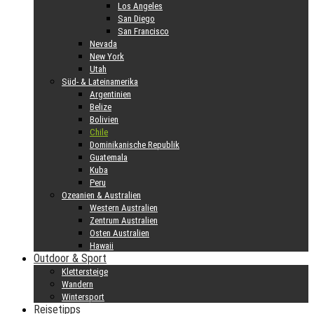
Los Angeles
San Diego
San Francisco
Nevada
New York
Utah
Süd- & Lateinamerika
Argentinien
Belize
Bolivien
Chile
Dominikanische Republik
Guatemala
Kuba
Peru
Ozeanien & Australien
Western Australien
Zentrum Australien
Osten Australien
Hawaii
Outdoor & Sport
Klettersteige
Wandern
Wintersport
Reisetipps