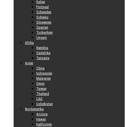
Italien
Portugal
Schweden
Schweiz
Slowenien
Spanien
Tschechien
Ungarn
Afrika
Namibia
Südafrika
Tansania
Asien
China
Indonesien
Malaysien
Oman
Taiwan
Thailand
UAE
Usbekistan
Nordamerika
Arizona
Hawaii
Kalifornien