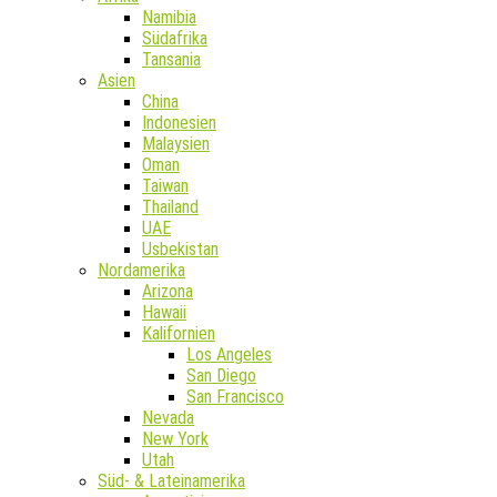
Namibia
Südafrika
Tansania
Asien
China
Indonesien
Malaysien
Oman
Taiwan
Thailand
UAE
Usbekistan
Nordamerika
Arizona
Hawaii
Kalifornien
Los Angeles
San Diego
San Francisco
Nevada
New York
Utah
Süd- & Lateinamerika