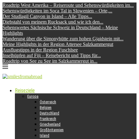
Roadtrip West Amerika – Reiseroute und Sehenswürdigkeiten im...
Sehenswürdigkeiten im Soca Tal in Slowenien – Orte,...
Der Studlagil Canyon in Island – Alle Tipps...
Diebstahl von meinem Rucksack und wie ich den...
Sehenswertes Sächsische Schweiz in Deutschland – Meine
Highlights
Wanderung über die Simonyhütte zum hohen Gjaidstein mit...
Meine Highlights in der Region Attersee Salzkammergut
Ausflugstipps in der Region Fuschlsee
Inselhüpfen auf Fiji – Reisebericht und Tipps für...
Roadtrip von See zu See im Salzkammergut in...
Reiseziele
Europa
Österreich
Belgien
Deutschland
Frankreich
Griechenland
Großbritannien
Island