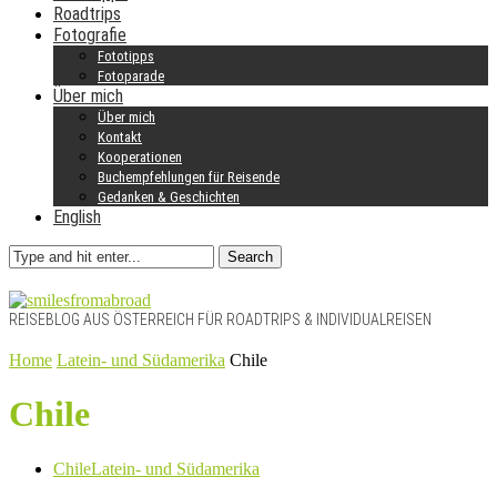
Roadtrips
Fotografie
Fototipps
Fotoparade
Über mich
Über mich
Kontakt
Kooperationen
Buchempfehlungen für Reisende
Gedanken & Geschichten
English
Search
REISEBLOG AUS ÖSTERREICH FÜR ROADTRIPS & INDIVIDUALREISEN
Home
Latein- und Südamerika
Chile
Chile
Chile
Latein- und Südamerika