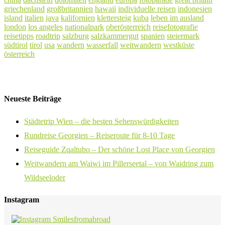
griechenland
großbritannien
hawaii
individuelle reisen
indonesien
island
italien
java
kalifornien
klettersteig
kuba
leben im ausland
london
los angeles
nationalpark
oberösterreich
reisefotografie
reisetipps
roadtrip
salzburg
salzkammergut
spanien
steiermark
südtirol
tirol
usa
wandern
wasserfall
weitwandern
westküste
österreich
Neueste Beiträge
Städtetrip Wien – die besten Sehenswürdigkeiten
Rundreise Georgien – Reiseroute für 8-10 Tage
Reiseguide Zqaltubo – Der schöne Lost Place von Georgien
Weitwandern am Waiwi im Pillerseetal – von Waidring zum
Wildseeloder
Instagram