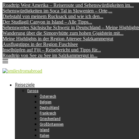
Roadtrip West Amerika – Reiseroute und Sehenswürdigkeiten im...
Sehenswürdigkeiten im Soca Tal in Slowenien – Orte,...
Diebstahl von meinem Rucksack und wie ich den...
Der Studlagil Canyon in Island – Alle Tipps...
Sehenswertes Sächsische Schweiz in Deutschland – Meine Highlight
Wanderung über die Simonyhütte zum hohen Gjaidstein mit...
Meine Highlights in der Region Attersee Salzkammergut
Ausflugstipps in der Region Fuschlsee
Inselhüpfen auf Fiji – Reisebericht und Tipps für...
Roadtrip von See zu See im Salzkammergut in...
Reiseziele
Europa
Österreich
Belgien
Deutschland
Frankreich
Griechenland
Großbritannien
Island
Italien