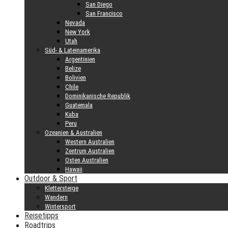
San Diego
San Francisco
Nevada
New York
Utah
Süd- & Lateinamerika
Argentinien
Belize
Bolivien
Chile
Dominikanische Republik
Guatemala
Kuba
Peru
Ozeanien & Australien
Western Australien
Zentrum Australien
Osten Australien
Hawaii
Outdoor & Sport
Klettersteige
Wandern
Wintersport
Reisetipps
Roadtrips