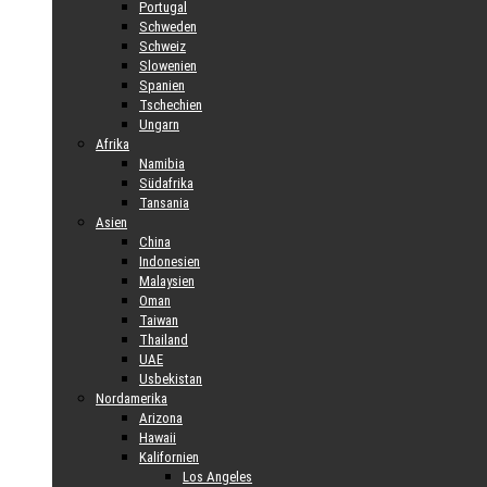
Portugal
Schweden
Schweiz
Slowenien
Spanien
Tschechien
Ungarn
Afrika
Namibia
Südafrika
Tansania
Asien
China
Indonesien
Malaysien
Oman
Taiwan
Thailand
UAE
Usbekistan
Nordamerika
Arizona
Hawaii
Kalifornien
Los Angeles