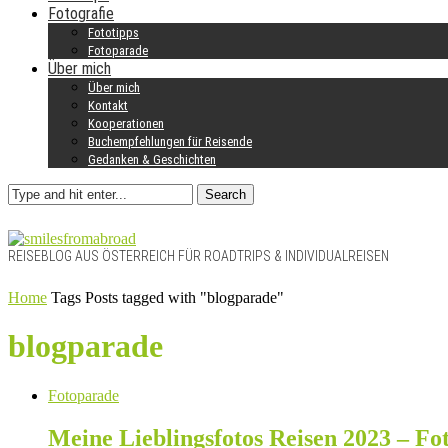
Fotografie
Fototipps
Fotoparade
Über mich
Über mich
Kontakt
Kooperationen
Buchempfehlungen für Reisende
Gedanken & Geschichten
Search
REISEBLOG AUS ÖSTERREICH FÜR ROADTRIPS & INDIVIDUALREISEN
Home
Tags
Posts tagged with "blogparade"
blogparade
Fotoparade
Meine Lieblingsfotos Reisen 2023 – 