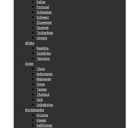
Italien
Portugal
Schweden
Schweiz
Slowenien
Spanien
Tschechien
Ungarn
Afrika
Namibia
Südafrika
Tansania
Asien
China
Indonesien
Malaysien
Oman
Taiwan
Thailand
UAE
Usbekistan
Nordamerika
Arizona
Hawaii
Kalifornien