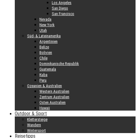
Los Angeles
San Diego
San Francisco
Nevada
New York
Utah
Süd- & Lateinamerika
Argentinien
Belize
Bolivien
Chile
Dominikanische Republik
Guatemala
Kuba
Peru
Ozeanien & Australien
Western Australien
Zentrum Australien
Osten Australien
Hawaii
Outdoor & Sport
Klettersteige
Wandern
Wintersport
Reisetipps