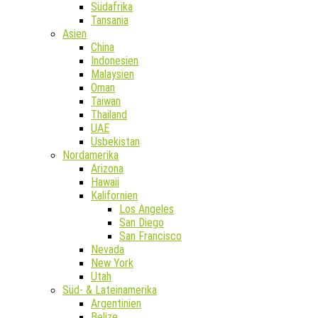
Südafrika
Tansania
Asien
China
Indonesien
Malaysien
Oman
Taiwan
Thailand
UAE
Usbekistan
Nordamerika
Arizona
Hawaii
Kalifornien
Los Angeles
San Diego
San Francisco
Nevada
New York
Utah
Süd- & Lateinamerika
Argentinien
Belize