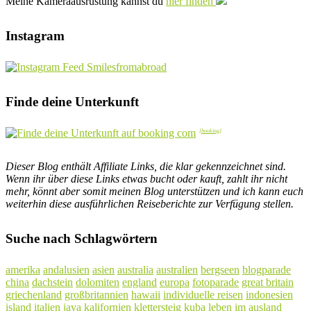
Meine Kameraausrüstung kannst du
hier finden
Instagram
Finde deine Unterkunft
Dieser Blog enthält Affiliate Links, die klar gekennzeichnet sind.
Wenn ihr über diese Links etwas bucht oder kauft, zahlt ihr nicht
mehr, könnt aber somit meinen Blog unterstützen und ich kann euch
weiterhin diese ausführlichen Reiseberichte zur Verfügung stellen.
Suche nach Schlagwörtern
amerika
andalusien
asien
australia
australien
bergseen
blogparade
china
dachstein
dolomiten
england
europa
fotoparade
great britain
griechenland
großbritannien
hawaii
individuelle reisen
indonesien
island
italien
java
kalifornien
klettersteig
kuba
leben im ausland