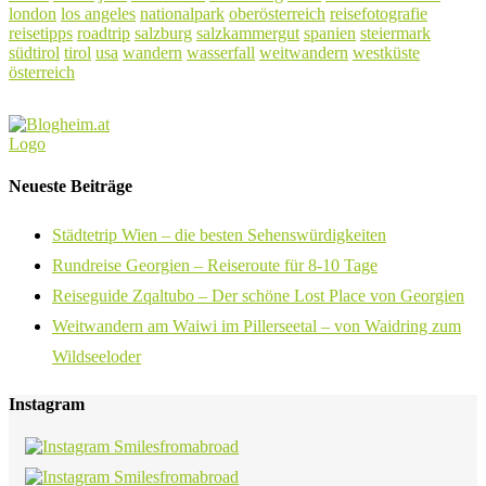
london
los angeles
nationalpark
oberösterreich
reisefotografie
reisetipps
roadtrip
salzburg
salzkammergut
spanien
steiermark
südtirol
tirol
usa
wandern
wasserfall
weitwandern
westküste
österreich
Neueste Beiträge
Städtetrip Wien – die besten Sehenswürdigkeiten
Rundreise Georgien – Reiseroute für 8-10 Tage
Reiseguide Zqaltubo – Der schöne Lost Place von Georgien
Weitwandern am Waiwi im Pillerseetal – von Waidring zum
Wildseeloder
Instagram