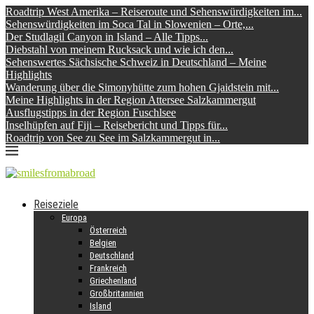
Roadtrip West Amerika – Reiseroute und Sehenswürdigkeiten im...
Sehenswürdigkeiten im Soca Tal in Slowenien – Orte,...
Der Studlagil Canyon in Island – Alle Tipps...
Diebstahl von meinem Rucksack und wie ich den...
Sehenswertes Sächsische Schweiz in Deutschland – Meine
Highlights
Wanderung über die Simonyhütte zum hohen Gjaidstein mit...
Meine Highlights in der Region Attersee Salzkammergut
Ausflugstipps in der Region Fuschlsee
Inselhüpfen auf Fiji – Reisebericht und Tipps für...
Roadtrip von See zu See im Salzkammergut in...
Reiseziele
Europa
Österreich
Belgien
Deutschland
Frankreich
Griechenland
Großbritannien
Island