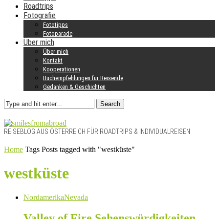
Roadtrips
Fotografie
Fototipps
Fotoparade
Über mich
Über mich
Kontakt
Kooperationen
Buchempfehlungen für Reisende
Gedanken & Geschichten
Search
REISEBLOG AUS ÖSTERREICH FÜR ROADTRIPS & INDIVIDUALREISEN
Home
Tags
Posts tagged with "westküste"
westküste
Nordamerika
Nevada
Valley of Fire Sehenswürdigkeiten –