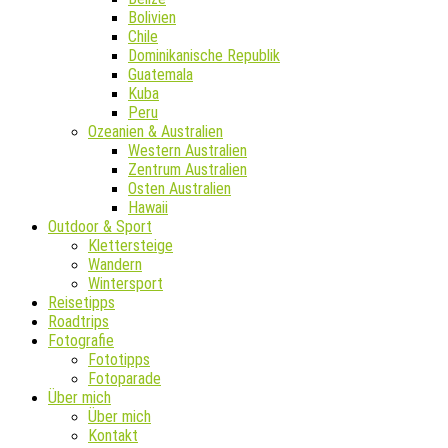
Bolivien
Chile
Dominikanische Republik
Guatemala
Kuba
Peru
Ozeanien & Australien
Western Australien
Zentrum Australien
Osten Australien
Hawaii
Outdoor & Sport
Klettersteige
Wandern
Wintersport
Reisetipps
Roadtrips
Fotografie
Fototipps
Fotoparade
Über mich
Über mich
Kontakt