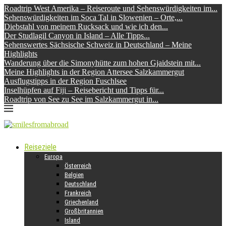
Roadtrip West Amerika – Reiseroute und Sehenswürdigkeiten im...
Sehenswürdigkeiten im Soca Tal in Slowenien – Orte,...
Diebstahl von meinem Rucksack und wie ich den...
Der Studlagil Canyon in Island – Alle Tipps...
Sehenswertes Sächsische Schweiz in Deutschland – Meine
Highlights
Wanderung über die Simonyhütte zum hohen Gjaidstein mit...
Meine Highlights in der Region Attersee Salzkammergut
Ausflugstipps in der Region Fuschlsee
Inselhüpfen auf Fiji – Reisebericht und Tipps für...
Roadtrip von See zu See im Salzkammergut in...
Reiseziele
Europa
Österreich
Belgien
Deutschland
Frankreich
Griechenland
Großbritannien
Island