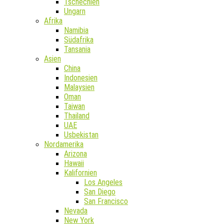
Tschechien
Ungarn
Afrika
Namibia
Südafrika
Tansania
Asien
China
Indonesien
Malaysien
Oman
Taiwan
Thailand
UAE
Usbekistan
Nordamerika
Arizona
Hawaii
Kalifornien
Los Angeles
San Diego
San Francisco
Nevada
New York