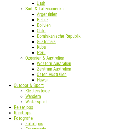
Utah
Süd- & Lateinamerika
Argentinien
Belize
Bolivien
Chile
Dominikanische Republik
Guatemala
Kuba
Peru
Ozeanien & Australien
Western Australien
Zentrum Australien
Osten Australien
Hawaii
Outdoor & Sport
Klettersteige
Wandern
Wintersport
Reisetipps
Roadtrips
Fotografie
Fototipps