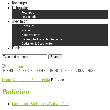
Roadtrips
Fotografie
Fototipps
Fotoparade
Über mich
Über mich
Kontakt
Kooperationen
Buchempfehlungen für Reisende
Gedanken & Geschichten
English
Search
REISEBLOG AUS ÖSTERREICH FÜR ROADTRIPS & INDIVIDUALREISEN
Home
Latein- und Südamerika
Bolivien
Bolivien
Latein- und Südamerika
Bolivien
Peru