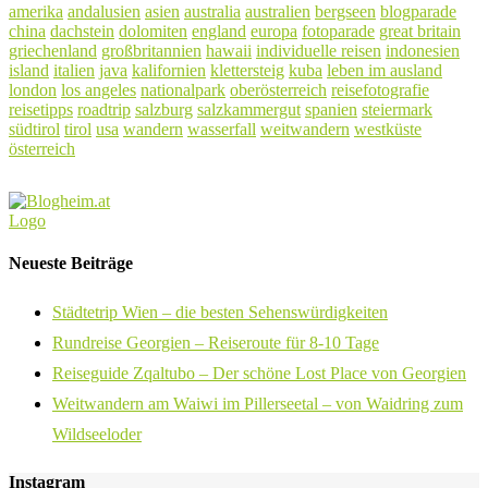
amerika
andalusien
asien
australia
australien
bergseen
blogparade
china
dachstein
dolomiten
england
europa
fotoparade
great britain
griechenland
großbritannien
hawaii
individuelle reisen
indonesien
island
italien
java
kalifornien
klettersteig
kuba
leben im ausland
london
los angeles
nationalpark
oberösterreich
reisefotografie
reisetipps
roadtrip
salzburg
salzkammergut
spanien
steiermark
südtirol
tirol
usa
wandern
wasserfall
weitwandern
westküste
österreich
Neueste Beiträge
Städtetrip Wien – die besten Sehenswürdigkeiten
Rundreise Georgien – Reiseroute für 8-10 Tage
Reiseguide Zqaltubo – Der schöne Lost Place von Georgien
Weitwandern am Waiwi im Pillerseetal – von Waidring zum
Wildseeloder
Instagram