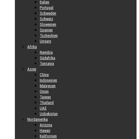
Italien
Portugal
Schweden
Schweiz
Slowenien
Spanien
Tschechien
Ungarn
Afrika
Namibia
Südafrika
Tansania
Asien
China
Indonesien
Malaysien
Oman
Taiwan
Thailand
UAE
Usbekistan
Nordamerika
Arizona
Hawaii
Kalifornien