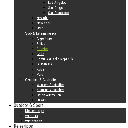
Los Angeles
San Diego
San Francisco
Nevada
New York
Utah
Süd- & Lateinamerika
Argentinien
Belize
Bolivien
Chile
Dominikanische Republik
Guatemala
Kuba
Peru
Ozeanien & Australien
Western Australien
Zentrum Australien
Osten Australien
Hawaii
Outdoor & Sport
Klettersteige
Wandern
Wintersport
Reisetipps