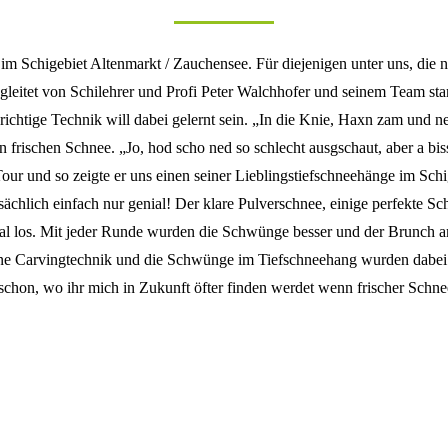
m Schigebiet Altenmarkt / Zauchensee. Für diejenigen unter uns, die nu
Begleitet von Schilehrer und Profi Peter Walchhofer und seinem Team s
chtige Technik will dabei gelernt sein. „In die Knie, Haxn zam und ned
 frischen Schnee. „Jo, hod scho ned so schlecht ausgschaut, aber a b
Tour und so zeigte er uns einen seiner Lieblingstiefschneehänge im Sch
ächlich einfach nur genial! Der klare Pulverschnee, einige perfekte Sc
mal los. Mit jeder Runde wurden die Schwünge besser und der Brunch 
ine Carvingtechnik und die Schwünge im Tiefschneehang wurden dabei 
hon, wo ihr mich in Zukunft öfter finden werdet wenn frischer Schnee 