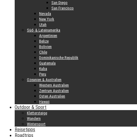
San Diego
San Francisco
Nevada
New York
Utah
Süd- & Lateinamerika
Argentinien
Belize
Bolivien
Chile
Dominikanische Republik
Guatemala
Kuba
Peru
Ozeanien & Australien
Western Australien
Zentrum Australien
Osten Australien
Hawaii
Outdoor & Sport
Klettersteige
Wandern
Wintersport
Reisetipps
Roadtrips