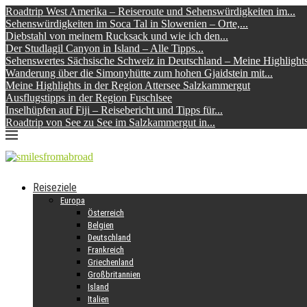
Roadtrip West Amerika – Reiseroute und Sehenswürdigkeiten im...
Sehenswürdigkeiten im Soca Tal in Slowenien – Orte,...
Diebstahl von meinem Rucksack und wie ich den...
Der Studlagil Canyon in Island – Alle Tipps...
Sehenswertes Sächsische Schweiz in Deutschland – Meine Highlight
Wanderung über die Simonyhütte zum hohen Gjaidstein mit...
Meine Highlights in der Region Attersee Salzkammergut
Ausflugstipps in der Region Fuschlsee
Inselhüpfen auf Fiji – Reisebericht und Tipps für...
Roadtrip von See zu See im Salzkammergut in...
Reiseziele
Europa
Österreich
Belgien
Deutschland
Frankreich
Griechenland
Großbritannien
Island
Italien