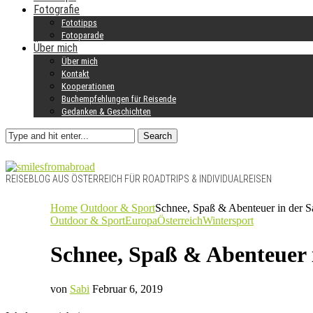
Fotografie
Fototipps
Fotoparade
Über mich
Über mich
Kontakt
Kooperationen
Buchempfehlungen für Reisende
Gedanken & Geschichten
Search
REISEBLOG AUS ÖSTERREICH FÜR ROADTRIPS & INDIVIDUALREISEN
Home
Outdoor & Sport
Schnee, Spaß & Abenteuer in der S
Outdoor & Sport
Europa
Österreich
Wintersport
Schnee, Spaß & Abenteuer 
von
Sabi
Februar 6, 2019