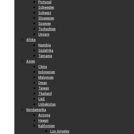
Portugal
Schweden
Schweiz
Slowenien
Spanien
Tschechien
Ungarn
Afrika
Namibia
Südafrika
Tansania
Asien
China
Indonesien
Malaysien
Oman
Taiwan
Thailand
UAE
Usbekistan
Nordamerika
Arizona
Hawaii
Kalifornien
Los Angeles