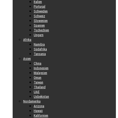
Italien
Portugal
Schweden
Schweiz
Slowenien
Spanien
Tschechien
Ungarn
Afrika
Namibia
Südafrika
Tansania
Asien
China
Indonesien
Malaysien
Oman
Taiwan
Thailand
UAE
Usbekistan
Nordamerika
Arizona
Hawaii
Kalifornien