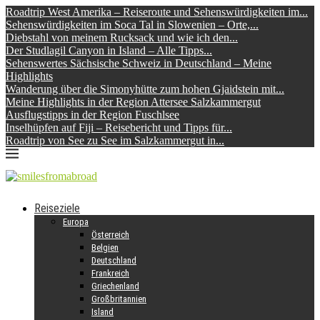
Roadtrip West Amerika – Reiseroute und Sehenswürdigkeiten im...
Sehenswürdigkeiten im Soca Tal in Slowenien – Orte,...
Diebstahl von meinem Rucksack und wie ich den...
Der Studlagil Canyon in Island – Alle Tipps...
Sehenswertes Sächsische Schweiz in Deutschland – Meine
Highlights
Wanderung über die Simonyhütte zum hohen Gjaidstein mit...
Meine Highlights in der Region Attersee Salzkammergut
Ausflugstipps in der Region Fuschlsee
Inselhüpfen auf Fiji – Reisebericht und Tipps für...
Roadtrip von See zu See im Salzkammergut in...
Reiseziele
Europa
Österreich
Belgien
Deutschland
Frankreich
Griechenland
Großbritannien
Island