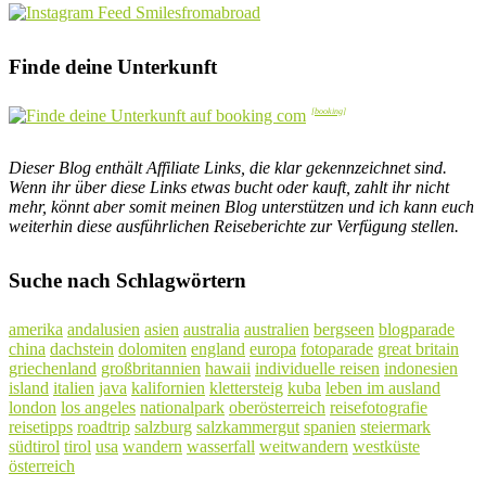
Finde deine Unterkunft
Dieser Blog enthält Affiliate Links, die klar gekennzeichnet sind.
Wenn ihr über diese Links etwas bucht oder kauft, zahlt ihr nicht
mehr, könnt aber somit meinen Blog unterstützen und ich kann euch
weiterhin diese ausführlichen Reiseberichte zur Verfügung stellen.
Suche nach Schlagwörtern
amerika
andalusien
asien
australia
australien
bergseen
blogparade
china
dachstein
dolomiten
england
europa
fotoparade
great britain
griechenland
großbritannien
hawaii
individuelle reisen
indonesien
island
italien
java
kalifornien
klettersteig
kuba
leben im ausland
london
los angeles
nationalpark
oberösterreich
reisefotografie
reisetipps
roadtrip
salzburg
salzkammergut
spanien
steiermark
südtirol
tirol
usa
wandern
wasserfall
weitwandern
westküste
österreich