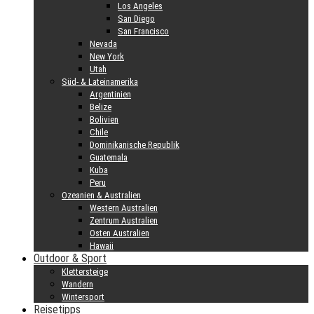
Los Angeles
San Diego
San Francisco
Nevada
New York
Utah
Süd- & Lateinamerika
Argentinien
Belize
Bolivien
Chile
Dominikanische Republik
Guatemala
Kuba
Peru
Ozeanien & Australien
Western Australien
Zentrum Australien
Osten Australien
Hawaii
Outdoor & Sport
Klettersteige
Wandern
Wintersport
Reisetipps