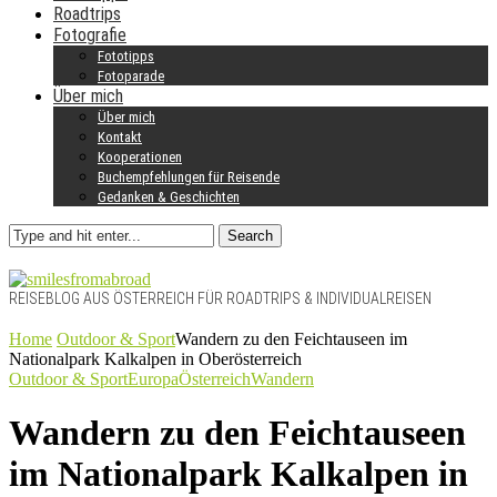
Roadtrips
Fotografie
Fototipps
Fotoparade
Über mich
Über mich
Kontakt
Kooperationen
Buchempfehlungen für Reisende
Gedanken & Geschichten
Search
REISEBLOG AUS ÖSTERREICH FÜR ROADTRIPS & INDIVIDUALREISEN
Home
Outdoor & Sport
Wandern zu den Feichtauseen im
Nationalpark Kalkalpen in Oberösterreich
Outdoor & Sport
Europa
Österreich
Wandern
Wandern zu den Feichtauseen
im Nationalpark Kalkalpen in