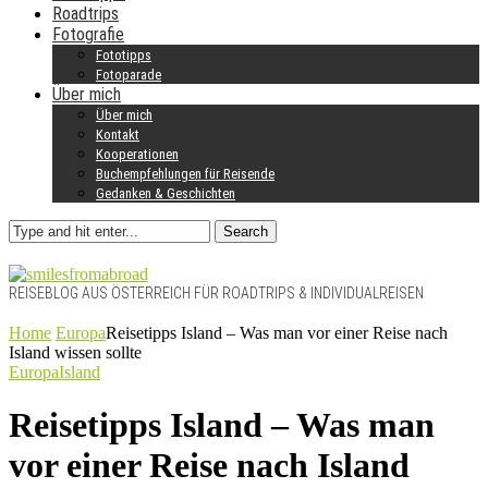
Roadtrips
Fotografie
Fototipps
Fotoparade
Über mich
Über mich
Kontakt
Kooperationen
Buchempfehlungen für Reisende
Gedanken & Geschichten
Search
REISEBLOG AUS ÖSTERREICH FÜR ROADTRIPS & INDIVIDUALREISEN
Home
Europa
Reisetipps Island – Was man vor einer Reise nach
Island wissen sollte
Europa
Island
Reisetipps Island – Was man
vor einer Reise nach Island