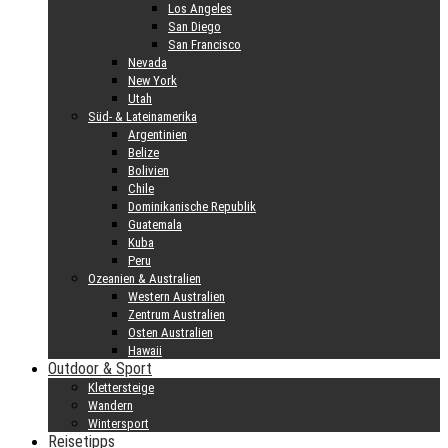
Los Angeles
San Diego
San Francisco
Nevada
New York
Utah
Süd- & Lateinamerika
Argentinien
Belize
Bolivien
Chile
Dominikanische Republik
Guatemala
Kuba
Peru
Ozeanien & Australien
Western Australien
Zentrum Australien
Osten Australien
Hawaii
Outdoor & Sport
Klettersteige
Wandern
Wintersport
Reisetipps