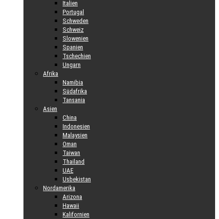
Italien
Portugal
Schweden
Schweiz
Slowenien
Spanien
Tschechien
Ungarn
Afrika
Namibia
Südafrika
Tansania
Asien
China
Indonesien
Malaysien
Oman
Taiwan
Thailand
UAE
Usbekistan
Nordamerika
Arizona
Hawaii
Kalifornien