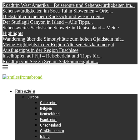
Roadtrip West Amerika – Reiseroute und Sehenswürdigkeiten im...
Sehenswürdigkeiten im Soca Tal in Slowenien – Orte,...
Diebstahl von meinem Rucksack und wie ich den...
Der Studlagil Canyon in Island – Alle Tipps...
Sehenswertes Sächsische Schweiz in Deutschland – Meine
Highlights
Wanderung über die Simonyhütte zum hohen Gjaidstein mit...
Meine Highlights in der Region Attersee Salzkammergut
Ausflugstipps in der Region Fuschlsee
Inselhüpfen auf Fiji – Reisebericht und Tipps für...
Roadtrip von See zu See im Salzkammergut in...
Reiseziele
Europa
Österreich
Belgien
Deutschland
Frankreich
Griechenland
Großbritannien
Island