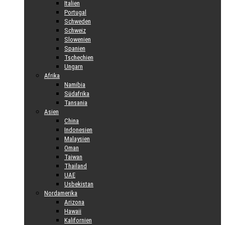
Italien
Portugal
Schweden
Schweiz
Slowenien
Spanien
Tschechien
Ungarn
Afrika
Namibia
Südafrika
Tansania
Asien
China
Indonesien
Malaysien
Oman
Taiwan
Thailand
UAE
Usbekistan
Nordamerika
Arizona
Hawaii
Kalifornien