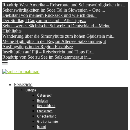
Roadtrip West Amerika – Reiseroute und Sehenswürdigkeiten im...
Sehenswürdigkeiten im Soca Tal in Slowenien – Orte,...
Diebstahl von meinem Rucksack und wie ich den...
Der Studlagil Canyon in Island – Alle Tipps...
Sehenswertes Sächsische Schweiz in Deutschland – Meine
Highlights
Wanderung über die Simonyhütte zum hohen Gjaidstein mit...
Meine Highlights in der Region Attersee Salzkammergut
Ausflugstipps in der Region Fuschlsee
Inselhüpfen auf Fiji – Reisebericht und Tipps für...
Roadtrip von See zu See im Salzkammergut in...
Reiseziele
Europa
Österreich
Belgien
Deutschland
Frankreich
Griechenland
Großbritannien
Island