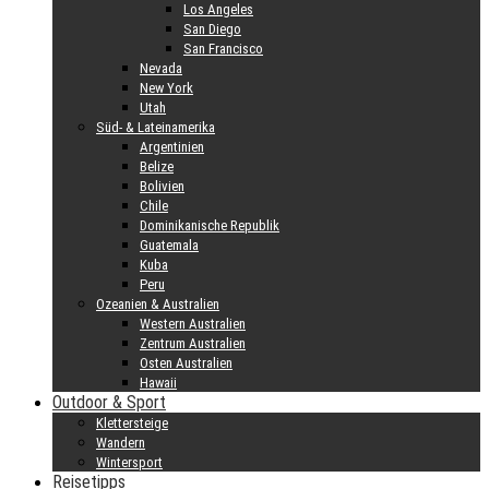
Los Angeles
San Diego
San Francisco
Nevada
New York
Utah
Süd- & Lateinamerika
Argentinien
Belize
Bolivien
Chile
Dominikanische Republik
Guatemala
Kuba
Peru
Ozeanien & Australien
Western Australien
Zentrum Australien
Osten Australien
Hawaii
Outdoor & Sport
Klettersteige
Wandern
Wintersport
Reisetipps