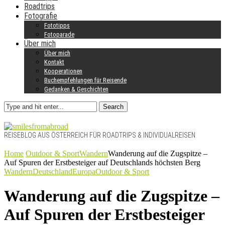
Roadtrips
Fotografie
Fototipps
Fotoparade
Über mich
Über mich
Kontakt
Kooperationen
Buchempfehlungen für Reisende
Gedanken & Geschichten
Search
REISEBLOG AUS ÖSTERREICH FÜR ROADTRIPS & INDIVIDUALREISEN
Home
Outdoor & Sport
Wandern
Wanderung auf die Zugspitze –
Auf Spuren der Erstbesteiger auf Deutschlands höchsten Berg
Wandern
Deutschland
Europa
Outdoor & Sport
Wanderung auf die Zugspitze –
Auf Spuren der Erstbesteiger