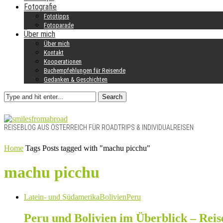
Fotografie
Fototipps
Fotoparade
Über mich
Über mich
Kontakt
Kooperationen
Buchempfehlungen für Reisende
Gedanken & Geschichten
Search
REISEBLOG AUS ÖSTERREICH FÜR ROADTRIPS & INDIVIDUALREISEN
Home
Tags
Posts tagged with "machu picchu"
machu picchu
Latein- und Südamerika
Bolivien
Peru
Peru und Bolivien im Überblick – Reis