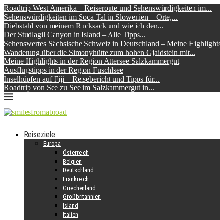
Roadtrip West Amerika – Reiseroute und Sehenswürdigkeiten im...
Sehenswürdigkeiten im Soca Tal in Slowenien – Orte,...
Diebstahl von meinem Rucksack und wie ich den...
Der Studlagil Canyon in Island – Alle Tipps...
Sehenswertes Sächsische Schweiz in Deutschland – Meine Highlight
Wanderung über die Simonyhütte zum hohen Gjaidstein mit...
Meine Highlights in der Region Attersee Salzkammergut
Ausflugstipps in der Region Fuschlsee
Inselhüpfen auf Fiji – Reisebericht und Tipps für...
Roadtrip von See zu See im Salzkammergut in...
Reiseziele
Europa
Österreich
Belgien
Deutschland
Frankreich
Griechenland
Großbritannien
Island
Italien