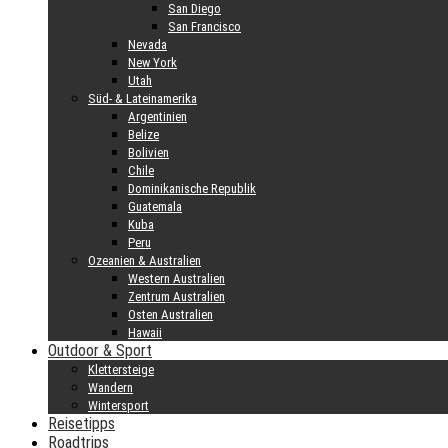
San Diego
San Francisco
Nevada
New York
Utah
Süd- & Lateinamerika
Argentinien
Belize
Bolivien
Chile
Dominikanische Republik
Guatemala
Kuba
Peru
Ozeanien & Australien
Western Australien
Zentrum Australien
Osten Australien
Hawaii
Outdoor & Sport
Klettersteige
Wandern
Wintersport
Reisetipps
Roadtrips