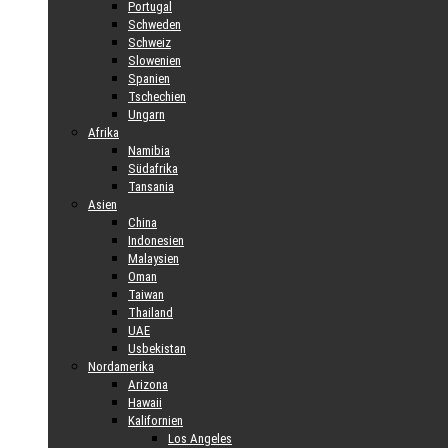
Portugal
Schweden
Schweiz
Slowenien
Spanien
Tschechien
Ungarn
Afrika
Namibia
Südafrika
Tansania
Asien
China
Indonesien
Malaysien
Oman
Taiwan
Thailand
UAE
Usbekistan
Nordamerika
Arizona
Hawaii
Kalifornien
Los Angeles