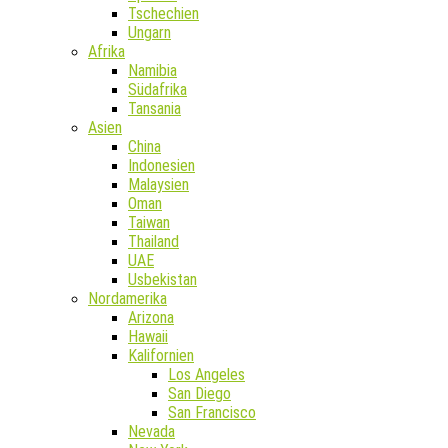
Tschechien
Ungarn
Afrika
Namibia
Südafrika
Tansania
Asien
China
Indonesien
Malaysien
Oman
Taiwan
Thailand
UAE
Usbekistan
Nordamerika
Arizona
Hawaii
Kalifornien
Los Angeles
San Diego
San Francisco
Nevada