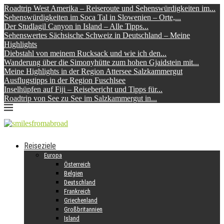
Roadtrip West Amerika – Reiseroute und Sehenswürdigkeiten im...
Sehenswürdigkeiten im Soca Tal in Slowenien – Orte,...
Der Studlagil Canyon in Island – Alle Tipps...
Sehenswertes Sächsische Schweiz in Deutschland – Meine
Highlights
Diebstahl von meinem Rucksack und wie ich den...
Wanderung über die Simonyhütte zum hohen Gjaidstein mit...
Meine Highlights in der Region Attersee Salzkammergut
Ausflugstipps in der Region Fuschlsee
Inselhüpfen auf Fiji – Reisebericht und Tipps für...
Roadtrip von See zu See im Salzkammergut in...
Reiseziele
Europa
Österreich
Belgien
Deutschland
Frankreich
Griechenland
Großbritannien
Island