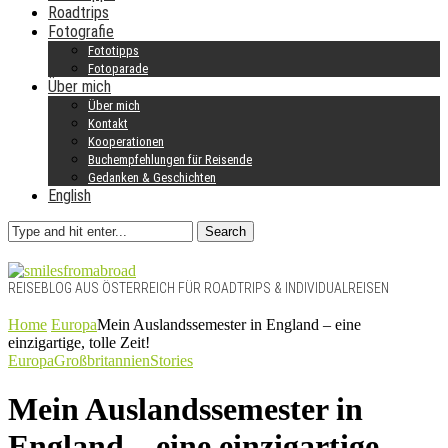
Roadtrips
Fotografie
Fototipps
Fotoparade
Über mich
Über mich
Kontakt
Kooperationen
Buchempfehlungen für Reisende
Gedanken & Geschichten
English
Search
REISEBLOG AUS ÖSTERREICH FÜR ROADTRIPS & INDIVIDUALREISEN
Home
Europa
Mein Auslandssemester in England – eine
einzigartige, tolle Zeit!
Europa
Großbritannien
Stories
Mein Auslandssemester in
England – eine einzigartige,