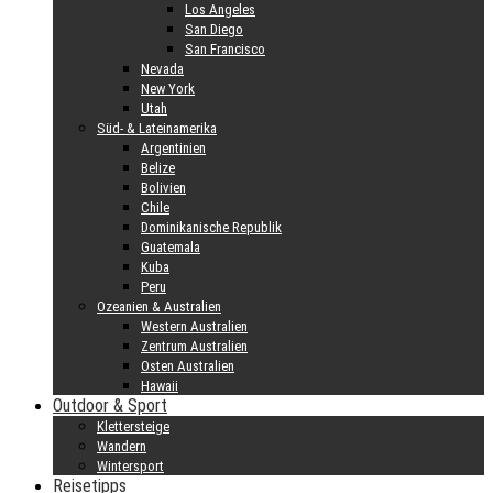
Los Angeles
San Diego
San Francisco
Nevada
New York
Utah
Süd- & Lateinamerika
Argentinien
Belize
Bolivien
Chile
Dominikanische Republik
Guatemala
Kuba
Peru
Ozeanien & Australien
Western Australien
Zentrum Australien
Osten Australien
Hawaii
Outdoor & Sport
Klettersteige
Wandern
Wintersport
Reisetipps