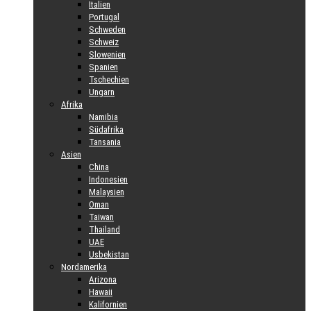
Italien
Portugal
Schweden
Schweiz
Slowenien
Spanien
Tschechien
Ungarn
Afrika
Namibia
Südafrika
Tansania
Asien
China
Indonesien
Malaysien
Oman
Taiwan
Thailand
UAE
Usbekistan
Nordamerika
Arizona
Hawaii
Kalifornien