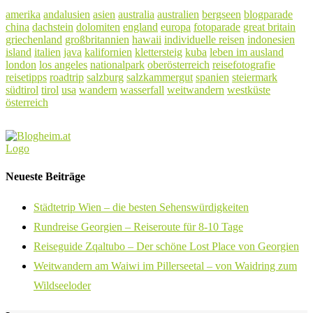
amerika
andalusien
asien
australia
australien
bergseen
blogparade
china
dachstein
dolomiten
england
europa
fotoparade
great britain
griechenland
großbritannien
hawaii
individuelle reisen
indonesien
island
italien
java
kalifornien
klettersteig
kuba
leben im ausland
london
los angeles
nationalpark
oberösterreich
reisefotografie
reisetipps
roadtrip
salzburg
salzkammergut
spanien
steiermark
südtirol
tirol
usa
wandern
wasserfall
weitwandern
westküste
österreich
Neueste Beiträge
Städtetrip Wien – die besten Sehenswürdigkeiten
Rundreise Georgien – Reiseroute für 8-10 Tage
Reiseguide Zqaltubo – Der schöne Lost Place von Georgien
Weitwandern am Waiwi im Pillerseetal – von Waidring zum
Wildseeloder