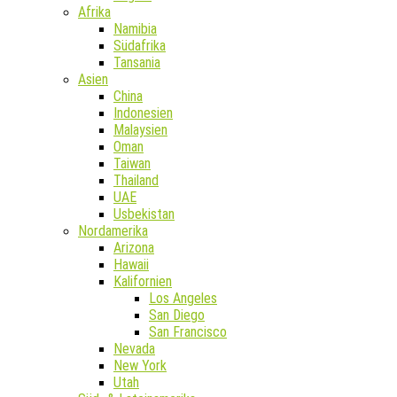
Afrika
Namibia
Südafrika
Tansania
Asien
China
Indonesien
Malaysien
Oman
Taiwan
Thailand
UAE
Usbekistan
Nordamerika
Arizona
Hawaii
Kalifornien
Los Angeles
San Diego
San Francisco
Nevada
New York
Utah