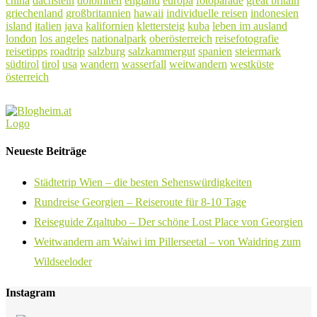
china
dachstein
dolomiten
england
europa
fotoparade
great britain
griechenland
großbritannien
hawaii
individuelle reisen
indonesien
island
italien
java
kalifornien
klettersteig
kuba
leben im ausland
london
los angeles
nationalpark
oberösterreich
reisefotografie
reisetipps
roadtrip
salzburg
salzkammergut
spanien
steiermark
südtirol
tirol
usa
wandern
wasserfall
weitwandern
westküste
österreich
Neueste Beiträge
Städtetrip Wien – die besten Sehenswürdigkeiten
Rundreise Georgien – Reiseroute für 8-10 Tage
Reiseguide Zqaltubo – Der schöne Lost Place von Georgien
Weitwandern am Waiwi im Pillerseetal – von Waidring zum
Wildseeloder
Instagram