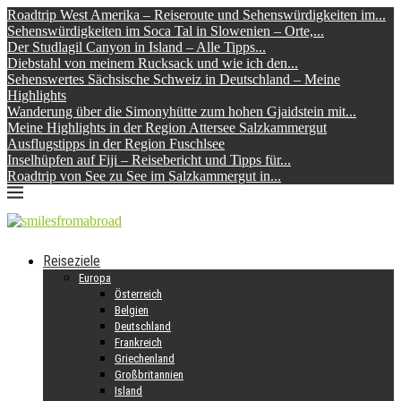
Roadtrip West Amerika – Reiseroute und Sehenswürdigkeiten im...
Sehenswürdigkeiten im Soca Tal in Slowenien – Orte,...
Der Studlagil Canyon in Island – Alle Tipps...
Diebstahl von meinem Rucksack und wie ich den...
Sehenswertes Sächsische Schweiz in Deutschland – Meine
Highlights
Wanderung über die Simonyhütte zum hohen Gjaidstein mit...
Meine Highlights in der Region Attersee Salzkammergut
Ausflugstipps in der Region Fuschlsee
Inselhüpfen auf Fiji – Reisebericht und Tipps für...
Roadtrip von See zu See im Salzkammergut in...
Reiseziele
Europa
Österreich
Belgien
Deutschland
Frankreich
Griechenland
Großbritannien
Island