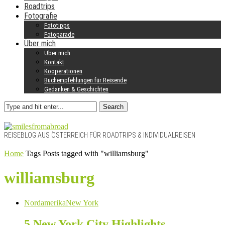
Roadtrips
Fotografie
Fototipps
Fotoparade
Über mich
Über mich
Kontakt
Kooperationen
Buchempfehlungen für Reisende
Gedanken & Geschichten
Search
REISEBLOG AUS ÖSTERREICH FÜR ROADTRIPS & INDIVIDUALREISEN
Home
Tags
Posts tagged with "williamsburg"
williamsburg
Nordamerika
New York
5 New York City Highlights –