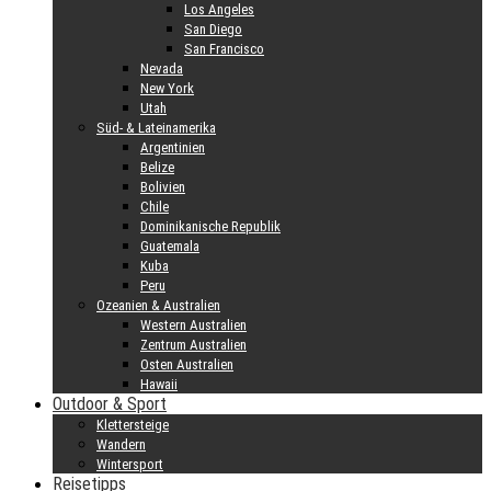
Los Angeles
San Diego
San Francisco
Nevada
New York
Utah
Süd- & Lateinamerika
Argentinien
Belize
Bolivien
Chile
Dominikanische Republik
Guatemala
Kuba
Peru
Ozeanien & Australien
Western Australien
Zentrum Australien
Osten Australien
Hawaii
Outdoor & Sport
Klettersteige
Wandern
Wintersport
Reisetipps