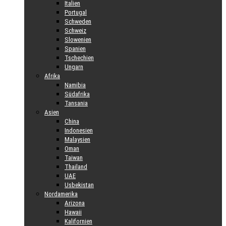
Italien
Portugal
Schweden
Schweiz
Slowenien
Spanien
Tschechien
Ungarn
Afrika
Namibia
Südafrika
Tansania
Asien
China
Indonesien
Malaysien
Oman
Taiwan
Thailand
UAE
Usbekistan
Nordamerika
Arizona
Hawaii
Kalifornien