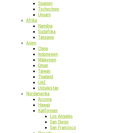
Spanien
Tschechien
Ungarn
Afrika
Namibia
Südafrika
Tansania
Asien
China
Indonesien
Malaysien
Oman
Taiwan
Thailand
UAE
Usbekistan
Nordamerika
Arizona
Hawaii
Kalifornien
Los Angeles
San Diego
San Francisco