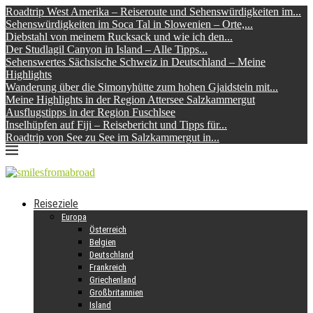
Roadtrip West Amerika – Reiseroute und Sehenswürdigkeiten im...
Sehenswürdigkeiten im Soca Tal in Slowenien – Orte,...
Diebstahl von meinem Rucksack und wie ich den...
Der Studlagil Canyon in Island – Alle Tipps...
Sehenswertes Sächsische Schweiz in Deutschland – Meine
Highlights
Wanderung über die Simonyhütte zum hohen Gjaidstein mit...
Meine Highlights in der Region Attersee Salzkammergut
Ausflugstipps in der Region Fuschlsee
Inselhüpfen auf Fiji – Reisebericht und Tipps für...
Roadtrip von See zu See im Salzkammergut in...
Reiseziele
Europa
Österreich
Belgien
Deutschland
Frankreich
Griechenland
Großbritannien
Island