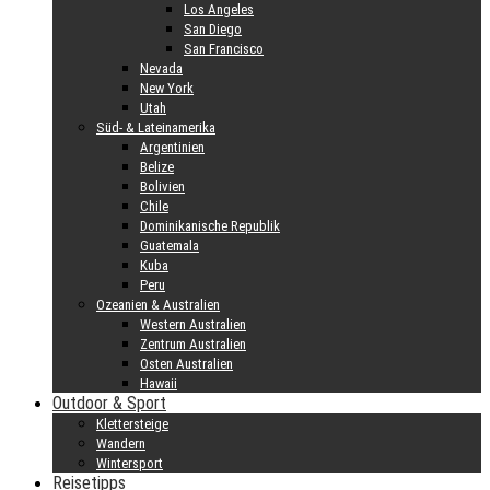
Los Angeles
San Diego
San Francisco
Nevada
New York
Utah
Süd- & Lateinamerika
Argentinien
Belize
Bolivien
Chile
Dominikanische Republik
Guatemala
Kuba
Peru
Ozeanien & Australien
Western Australien
Zentrum Australien
Osten Australien
Hawaii
Outdoor & Sport
Klettersteige
Wandern
Wintersport
Reisetipps