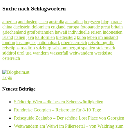
Suche nach Schlagwörtern
amerika
andalusien
asien
australia
australien
bergseen
blogparade
china
dachstein
dolomiten
england
europa
fotoparade
great britain
griechenland
großbritannien
hawaii
individuelle reisen
indonesien
island
italien
java
kalifornien
klettersteig
kuba
leben im ausland
london
los angeles
nationalpark
oberösterreich
reisefotografie
reisetipps
roadtrip
salzburg
salzkammergut
spanien
steiermark
südtirol
tirol
usa
wandern
wasserfall
weitwandern
westküste
österreich
Neueste Beiträge
Städtetrip Wien – die besten Sehenswürdigkeiten
Rundreise Georgien – Reiseroute für 8-10 Tage
Reiseguide Zqaltubo – Der schöne Lost Place von Georgien
Weitwandern am Waiwi im Pillerseetal – von Waidring zum