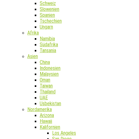
Schweiz
Slowenien
Spanien
Tschechien
Ungarn
Afrika
Namibia
Südafrika
Tansania
Asien
China
Indonesien
Malaysien
Oman
Taiwan
Thailand
UAE
Usbekistan
Nordamerika
Arizona
Hawaii
Kalifornien
Los Angeles
San Diego