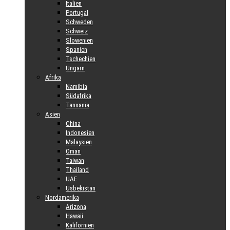
Italien
Portugal
Schweden
Schweiz
Slowenien
Spanien
Tschechien
Ungarn
Afrika
Namibia
Südafrika
Tansania
Asien
China
Indonesien
Malaysien
Oman
Taiwan
Thailand
UAE
Usbekistan
Nordamerika
Arizona
Hawaii
Kalifornien