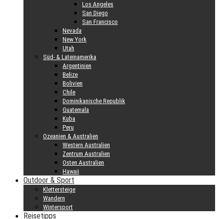
Los Angeles
San Diego
San Francisco
Nevada
New York
Utah
Süd- & Lateinamerika
Argentinien
Belize
Bolivien
Chile
Dominikanische Republik
Guatemala
Kuba
Peru
Ozeanien & Australien
Western Australien
Zentrum Australien
Osten Australien
Hawaii
Outdoor & Sport
Klettersteige
Wandern
Wintersport
Reisetipps