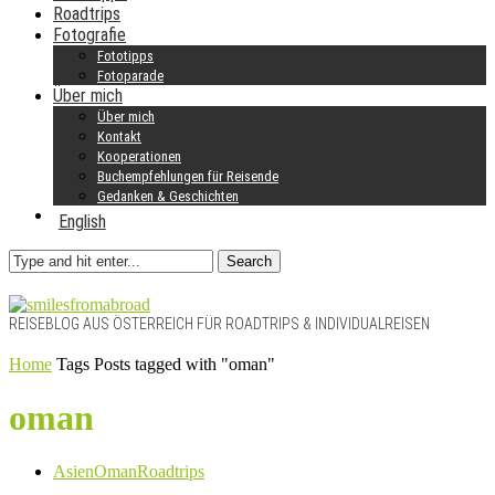
Roadtrips
Fotografie
Fototipps
Fotoparade
Über mich
Über mich
Kontakt
Kooperationen
Buchempfehlungen für Reisende
Gedanken & Geschichten
English
Search
REISEBLOG AUS ÖSTERREICH FÜR ROADTRIPS & INDIVIDUALREISEN
Home
Tags
Posts tagged with "oman"
oman
Asien
Oman
Roadtrips