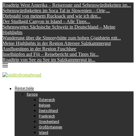
Roadtrip West Amerika – Reiseroute und Sehenswürdigkeiten im...
Sehenswürdigkeiten im Soca Tal in Slowenien – Orte,...
Diebstahl von meinem Rucksack und wie ich den...
Der Studlagil Canyon in Island – Alle Tipps...
Sehenswertes Sächsische Schweiz in Deutschland – Meine
Highlights
Wanderung über die Simonyhütte zum hohen Gjaidstein mit...
Meine Highlights in der Region Attersee Salzkammergut
Ausflugstipps in der Region Fuschlsee
Inselhüpfen auf Fiji – Reisebericht und Tipps für...
Roadtrip von See zu See im Salzkammergut in...
Reiseziele
Europa
Österreich
Belgien
Deutschland
Frankreich
Griechenland
Großbritannien
Island