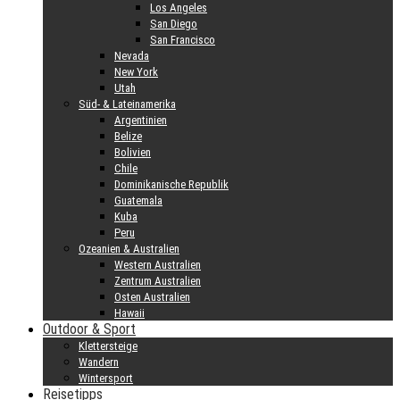
Los Angeles
San Diego
San Francisco
Nevada
New York
Utah
Süd- & Lateinamerika
Argentinien
Belize
Bolivien
Chile
Dominikanische Republik
Guatemala
Kuba
Peru
Ozeanien & Australien
Western Australien
Zentrum Australien
Osten Australien
Hawaii
Outdoor & Sport
Klettersteige
Wandern
Wintersport
Reisetipps