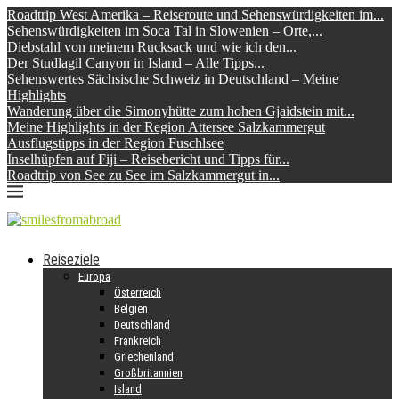
Roadtrip West Amerika – Reiseroute und Sehenswürdigkeiten im...
Sehenswürdigkeiten im Soca Tal in Slowenien – Orte,...
Diebstahl von meinem Rucksack und wie ich den...
Der Studlagil Canyon in Island – Alle Tipps...
Sehenswertes Sächsische Schweiz in Deutschland – Meine
Highlights
Wanderung über die Simonyhütte zum hohen Gjaidstein mit...
Meine Highlights in der Region Attersee Salzkammergut
Ausflugstipps in der Region Fuschlsee
Inselhüpfen auf Fiji – Reisebericht und Tipps für...
Roadtrip von See zu See im Salzkammergut in...
Reiseziele
Europa
Österreich
Belgien
Deutschland
Frankreich
Griechenland
Großbritannien
Island