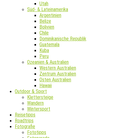
Utah
Süd- & Lateinamerika
Argentinien
Belize
Bolivien
Chile
Dominikanische Republik
Guatemala
Kuba
Peru
Ozeanien & Australien
Western Australien
Zentrum Australien
Osten Australien
Hawaii
Outdoor & Sport
Klettersteige
Wandern
Wintersport
Reisetipps
Roadtrips
Fotografie
Fototipps