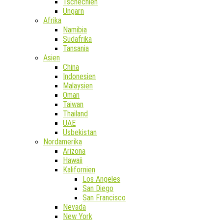
Tschechien
Ungarn
Afrika
Namibia
Südafrika
Tansania
Asien
China
Indonesien
Malaysien
Oman
Taiwan
Thailand
UAE
Usbekistan
Nordamerika
Arizona
Hawaii
Kalifornien
Los Angeles
San Diego
San Francisco
Nevada
New York