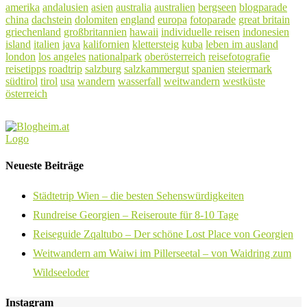
amerika
andalusien
asien
australia
australien
bergseen
blogparade
china
dachstein
dolomiten
england
europa
fotoparade
great britain
griechenland
großbritannien
hawaii
individuelle reisen
indonesien
island
italien
java
kalifornien
klettersteig
kuba
leben im ausland
london
los angeles
nationalpark
oberösterreich
reisefotografie
reisetipps
roadtrip
salzburg
salzkammergut
spanien
steiermark
südtirol
tirol
usa
wandern
wasserfall
weitwandern
westküste
österreich
Neueste Beiträge
Städtetrip Wien – die besten Sehenswürdigkeiten
Rundreise Georgien – Reiseroute für 8-10 Tage
Reiseguide Zqaltubo – Der schöne Lost Place von Georgien
Weitwandern am Waiwi im Pillerseetal – von Waidring zum
Wildseeloder
Instagram