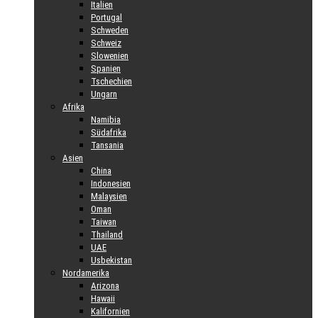
Italien
Portugal
Schweden
Schweiz
Slowenien
Spanien
Tschechien
Ungarn
Afrika
Namibia
Südafrika
Tansania
Asien
China
Indonesien
Malaysien
Oman
Taiwan
Thailand
UAE
Usbekistan
Nordamerika
Arizona
Hawaii
Kalifornien