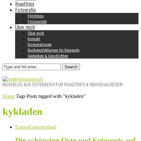
Roadtrips
Fotografie
Fototipps
Fotoparade
Über mich
Über mich
Kontakt
Kooperationen
Buchempfehlungen für Reisende
Gedanken & Geschichten
Search
REISEBLOG AUS ÖSTERREICH FÜR ROADTRIPS & INDIVIDUALREISEN
Home
Tags
Posts tagged with "kykladen"
kykladen
Europa
Griechenland
Die schönsten Orte und Fotospots auf