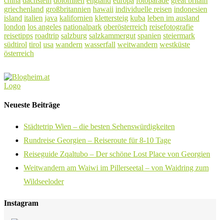
china
dachstein
dolomiten
england
europa
fotoparade
great britain
griechenland
großbritannien
hawaii
individuelle reisen
indonesien
island
italien
java
kalifornien
klettersteig
kuba
leben im ausland
london
los angeles
nationalpark
oberösterreich
reisefotografie
reisetipps
roadtrip
salzburg
salzkammergut
spanien
steiermark
südtirol
tirol
usa
wandern
wasserfall
weitwandern
westküste
österreich
Neueste Beiträge
Städtetrip Wien – die besten Sehenswürdigkeiten
Rundreise Georgien – Reiseroute für 8-10 Tage
Reiseguide Zqaltubo – Der schöne Lost Place von Georgien
Weitwandern am Waiwi im Pillerseetal – von Waidring zum
Wildseeloder
Instagram