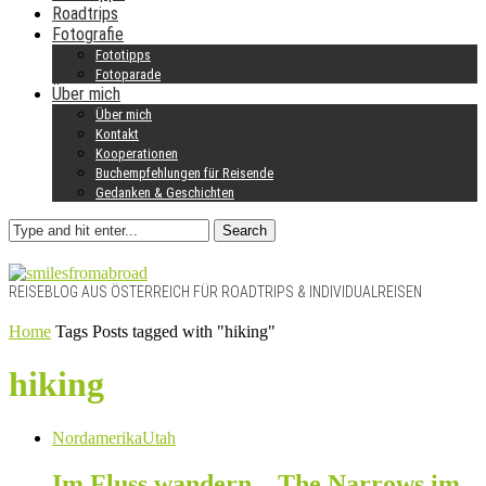
Roadtrips
Fotografie
Fototipps
Fotoparade
Über mich
Über mich
Kontakt
Kooperationen
Buchempfehlungen für Reisende
Gedanken & Geschichten
Search
REISEBLOG AUS ÖSTERREICH FÜR ROADTRIPS & INDIVIDUALREISEN
Home
Tags
Posts tagged with "hiking"
hiking
Nordamerika
Utah
Im Fluss wandern – The Narrows im