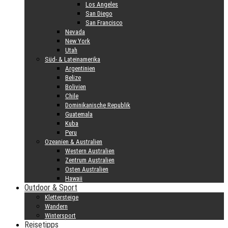
Los Angeles
San Diego
San Francisco
Nevada
New York
Utah
Süd- & Lateinamerika
Argentinien
Belize
Bolivien
Chile
Dominikanische Republik
Guatemala
Kuba
Peru
Ozeanien & Australien
Western Australien
Zentrum Australien
Osten Australien
Hawaii
Outdoor & Sport
Klettersteige
Wandern
Wintersport
Reisetipps