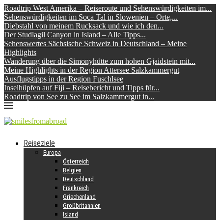
Roadtrip West Amerika – Reiseroute und Sehenswürdigkeiten im...
Sehenswürdigkeiten im Soca Tal in Slowenien – Orte,...
Diebstahl von meinem Rucksack und wie ich den...
Der Studlagil Canyon in Island – Alle Tipps...
Sehenswertes Sächsische Schweiz in Deutschland – Meine
Highlights
Wanderung über die Simonyhütte zum hohen Gjaidstein mit...
Meine Highlights in der Region Attersee Salzkammergut
Ausflugstipps in der Region Fuschlsee
Inselhüpfen auf Fiji – Reisebericht und Tipps für...
Roadtrip von See zu See im Salzkammergut in...
Reiseziele
Europa
Österreich
Belgien
Deutschland
Frankreich
Griechenland
Großbritannien
Island