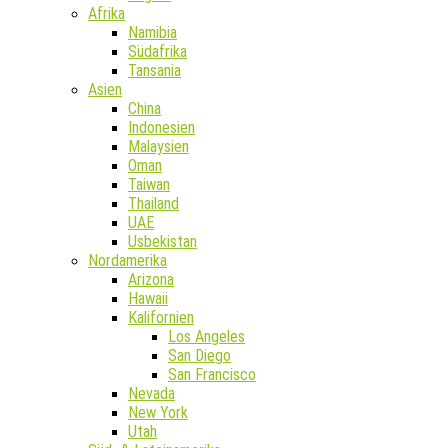
Afrika
Namibia
Südafrika
Tansania
Asien
China
Indonesien
Malaysien
Oman
Taiwan
Thailand
UAE
Usbekistan
Nordamerika
Arizona
Hawaii
Kalifornien
Los Angeles
San Diego
San Francisco
Nevada
New York
Utah