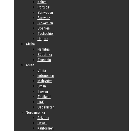
Italien
Portugal
Schweden
Schweiz
Slowenien
Spanien
Tschechien
Ungarn
Afrika
Namibia
Südafrika
Tansania
Asien
China
Indonesien
Malaysien
Oman
Taiwan
Thailand
UAE
Usbekistan
Nordamerika
Arizona
Hawaii
Kalifornien