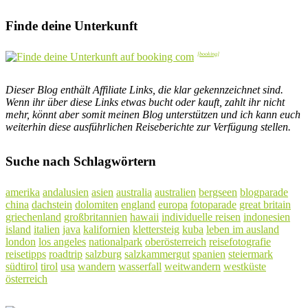
Finde deine Unterkunft
Dieser Blog enthält Affiliate Links, die klar gekennzeichnet sind.
Wenn ihr über diese Links etwas bucht oder kauft, zahlt ihr nicht
mehr, könnt aber somit meinen Blog unterstützen und ich kann euch
weiterhin diese ausführlichen Reiseberichte zur Verfügung stellen.
Suche nach Schlagwörtern
amerika
andalusien
asien
australia
australien
bergseen
blogparade
china
dachstein
dolomiten
england
europa
fotoparade
great britain
griechenland
großbritannien
hawaii
individuelle reisen
indonesien
island
italien
java
kalifornien
klettersteig
kuba
leben im ausland
london
los angeles
nationalpark
oberösterreich
reisefotografie
reisetipps
roadtrip
salzburg
salzkammergut
spanien
steiermark
südtirol
tirol
usa
wandern
wasserfall
weitwandern
westküste
österreich