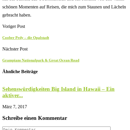
schönen Momenten auf Reisen, die mich zum Staunen und Lächeln
gebracht haben.
Voriger Post
Coober Pedy – die Opalstadt
Nächster Post
Grampians Nationalpark & Great Ocean Road
Ähnliche Beiträge
Sehenswürdigkeiten Big Island in Hawaii – Ein
aktiver...
u
März 7, 2017
M
Schreibe einen Kommentar