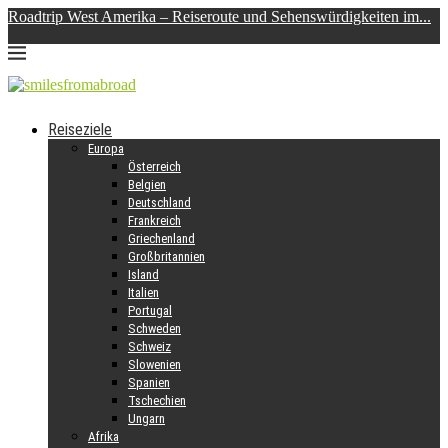
Roadtrip West Amerika – Reiseroute und Sehenswürdigkeiten im...
S
Reiseziele
Europa
Österreich
Belgien
Deutschland
Frankreich
Griechenland
Großbritannien
Island
Italien
Portugal
Schweden
Schweiz
Slowenien
Spanien
Tschechien
Ungarn
Afrika