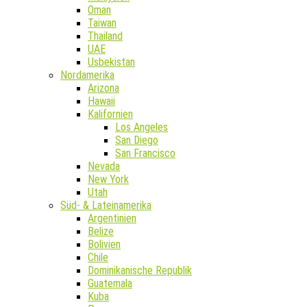
Oman
Taiwan
Thailand
UAE
Usbekistan
Nordamerika
Arizona
Hawaii
Kalifornien
Los Angeles
San Diego
San Francisco
Nevada
New York
Utah
Süd- & Lateinamerika
Argentinien
Belize
Bolivien
Chile
Dominikanische Republik
Guatemala
Kuba