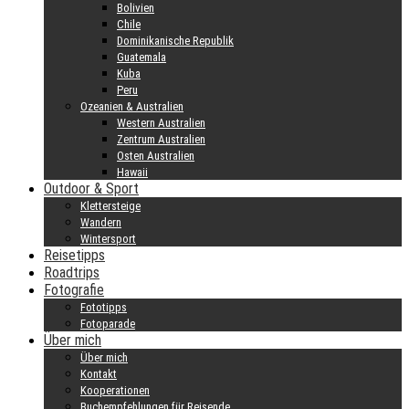
Bolivien
Chile
Dominikanische Republik
Guatemala
Kuba
Peru
Ozeanien & Australien
Western Australien
Zentrum Australien
Osten Australien
Hawaii
Outdoor & Sport
Klettersteige
Wandern
Wintersport
Reisetipps
Roadtrips
Fotografie
Fototipps
Fotoparade
Über mich
Über mich
Kontakt
Kooperationen
Buchempfehlungen für Reisende