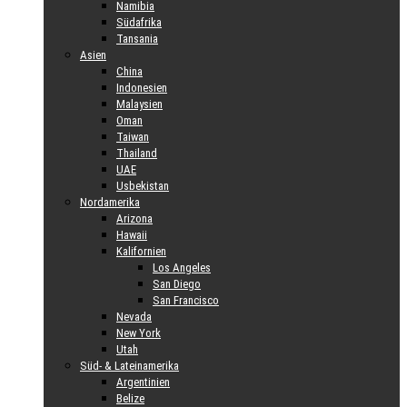
Namibia
Südafrika
Tansania
Asien
China
Indonesien
Malaysien
Oman
Taiwan
Thailand
UAE
Usbekistan
Nordamerika
Arizona
Hawaii
Kalifornien
Los Angeles
San Diego
San Francisco
Nevada
New York
Utah
Süd- & Lateinamerika
Argentinien
Belize