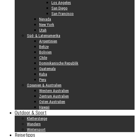
Los Angeles
San Diego
San Francisco
Nevada
New York
Utah
Süd- & Lateinamerika
Argentinien
Belize
Bolivien
Chile
Dominikanische Republik
Guatemala
Kuba
Peru
Ozeanien & Australien
Western Australien
Zentrum Australien
Osten Australien
Hawaii
Outdoor & Sport
Klettersteige
Wandern
Wintersport
Reisetipps