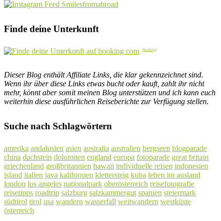
Finde deine Unterkunft
Dieser Blog enthält Affiliate Links, die klar gekennzeichnet sind.
Wenn ihr über diese Links etwas bucht oder kauft, zahlt ihr nicht
mehr, könnt aber somit meinen Blog unterstützen und ich kann euch
weiterhin diese ausführlichen Reiseberichte zur Verfügung stellen.
Suche nach Schlagwörtern
amerika
andalusien
asien
australia
australien
bergseen
blogparade
china
dachstein
dolomiten
england
europa
fotoparade
great britain
griechenland
großbritannien
hawaii
individuelle reisen
indonesien
island
italien
java
kalifornien
klettersteig
kuba
leben im ausland
london
los angeles
nationalpark
oberösterreich
reisefotografie
reisetipps
roadtrip
salzburg
salzkammergut
spanien
steiermark
südtirol
tirol
usa
wandern
wasserfall
weitwandern
westküste
österreich