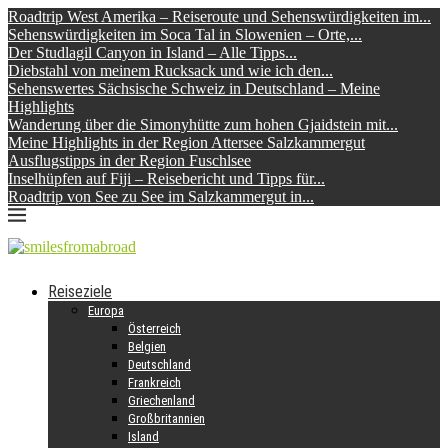
Roadtrip West Amerika – Reiseroute und Sehenswürdigkeiten im...
Sehenswürdigkeiten im Soca Tal in Slowenien – Orte,...
Der Studlagil Canyon in Island – Alle Tipps...
Diebstahl von meinem Rucksack und wie ich den...
Sehenswertes Sächsische Schweiz in Deutschland – Meine
Highlights
Wanderung über die Simonyhütte zum hohen Gjaidstein mit...
Meine Highlights in der Region Attersee Salzkammergut
Ausflugstipps in der Region Fuschlsee
Inselhüpfen auf Fiji – Reisebericht und Tipps für...
Roadtrip von See zu See im Salzkammergut in...
Reiseziele
Europa
Österreich
Belgien
Deutschland
Frankreich
Griechenland
Großbritannien
Island