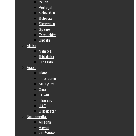
Italien
Portugal
Schweden
Schweiz
Slowenien
Spanien
Tschechien
Ungarn
Afrika
Namibia
Südafrika
Tansania
Asien
China
Indonesien
Malaysien
Oman
Taiwan
Thailand
UAE
Usbekistan
Nordamerika
Arizona
Hawaii
Kalifornien