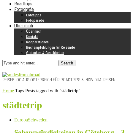
Roadtrips
Fotografie
Fototipps
Fotoparade
Über mich
Über mich
Kontakt
Kooperationen
Buchempfehlungen für Reisende
Gedanken & Geschichten
Search
REISEBLOG AUS ÖSTERREICH FÜR ROADTRIPS & INDIVIDUALREISEN
Home
Tags
Posts tagged with "städtetrip"
städtetrip
Europa
Schweden
Sehenswürdigkeiten in Göteborg – 3