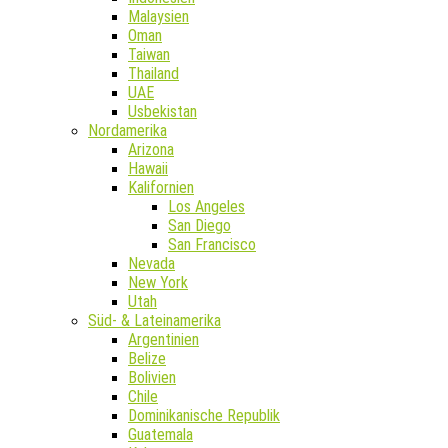
Malaysien
Oman
Taiwan
Thailand
UAE
Usbekistan
Nordamerika
Arizona
Hawaii
Kalifornien
Los Angeles
San Diego
San Francisco
Nevada
New York
Utah
Süd- & Lateinamerika
Argentinien
Belize
Bolivien
Chile
Dominikanische Republik
Guatemala