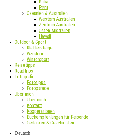
Kuba
Peru
Ozeanien & Australien
Western Australien
Zentrum Australien
Osten Australien
Hawaii
Outdoor & Sport
Klettersteige
Wandern
Wintersport
Reisetipps
Roadtrips
Fotografie
Fototipps
Fotoparade
Über mich
Über mich
Kontakt
Kooperationen
Buchempfehlungen für Reisende
Gedanken & Geschichten
Deutsch