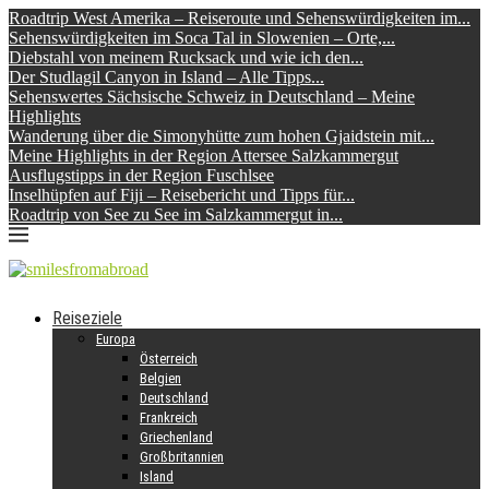
Roadtrip West Amerika – Reiseroute und Sehenswürdigkeiten im...
Sehenswürdigkeiten im Soca Tal in Slowenien – Orte,...
Diebstahl von meinem Rucksack und wie ich den...
Der Studlagil Canyon in Island – Alle Tipps...
Sehenswertes Sächsische Schweiz in Deutschland – Meine
Highlights
Wanderung über die Simonyhütte zum hohen Gjaidstein mit...
Meine Highlights in der Region Attersee Salzkammergut
Ausflugstipps in der Region Fuschlsee
Inselhüpfen auf Fiji – Reisebericht und Tipps für...
Roadtrip von See zu See im Salzkammergut in...
Reiseziele
Europa
Österreich
Belgien
Deutschland
Frankreich
Griechenland
Großbritannien
Island