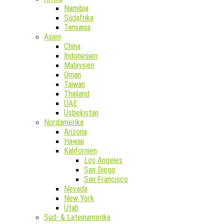
Namibia
Südafrika
Tansania
Asien
China
Indonesien
Malaysien
Oman
Taiwan
Thailand
UAE
Usbekistan
Nordamerika
Arizona
Hawaii
Kalifornien
Los Angeles
San Diego
San Francisco
Nevada
New York
Utah
Süd- & Lateinamerika