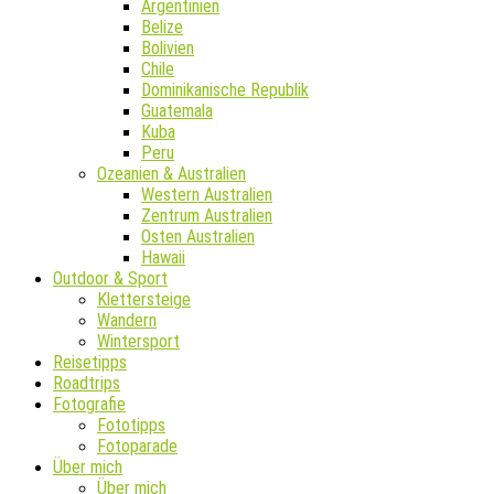
Argentinien
Belize
Bolivien
Chile
Dominikanische Republik
Guatemala
Kuba
Peru
Ozeanien & Australien
Western Australien
Zentrum Australien
Osten Australien
Hawaii
Outdoor & Sport
Klettersteige
Wandern
Wintersport
Reisetipps
Roadtrips
Fotografie
Fototipps
Fotoparade
Über mich
Über mich