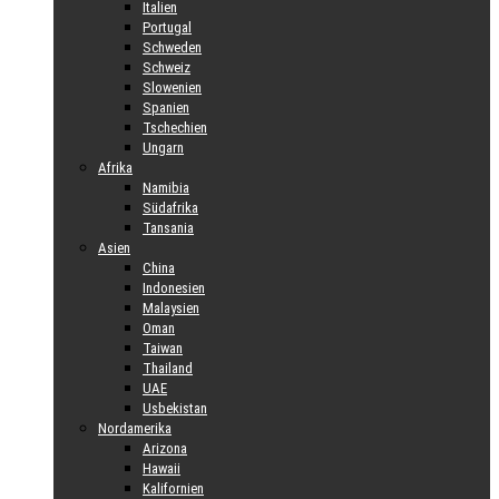
Italien
Portugal
Schweden
Schweiz
Slowenien
Spanien
Tschechien
Ungarn
Afrika
Namibia
Südafrika
Tansania
Asien
China
Indonesien
Malaysien
Oman
Taiwan
Thailand
UAE
Usbekistan
Nordamerika
Arizona
Hawaii
Kalifornien