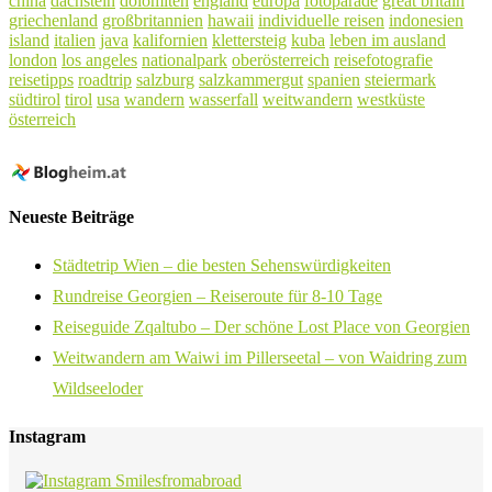
china
dachstein
dolomiten
england
europa
fotoparade
great britain
griechenland
großbritannien
hawaii
individuelle reisen
indonesien
island
italien
java
kalifornien
klettersteig
kuba
leben im ausland
london
los angeles
nationalpark
oberösterreich
reisefotografie
reisetipps
roadtrip
salzburg
salzkammergut
spanien
steiermark
südtirol
tirol
usa
wandern
wasserfall
weitwandern
westküste
österreich
Neueste Beiträge
Städtetrip Wien – die besten Sehenswürdigkeiten
Rundreise Georgien – Reiseroute für 8-10 Tage
Reiseguide Zqaltubo – Der schöne Lost Place von Georgien
Weitwandern am Waiwi im Pillerseetal – von Waidring zum
Wildseeloder
Instagram