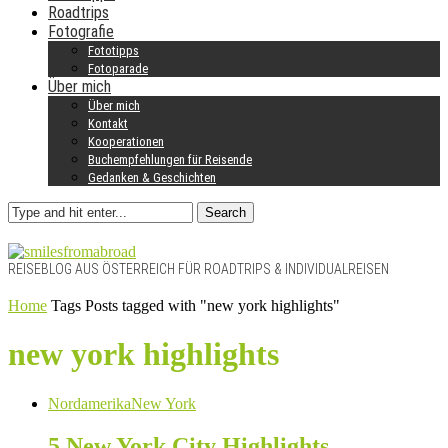
Roadtrips
Fotografie
Fototipps
Fotoparade
Über mich
Über mich
Kontakt
Kooperationen
Buchempfehlungen für Reisende
Gedanken & Geschichten
Search
REISEBLOG AUS ÖSTERREICH FÜR ROADTRIPS & INDIVIDUALREISEN
Home
Tags
Posts tagged with "new york highlights"
new york highlights
Nordamerika
New York
5 New York City Highlights –