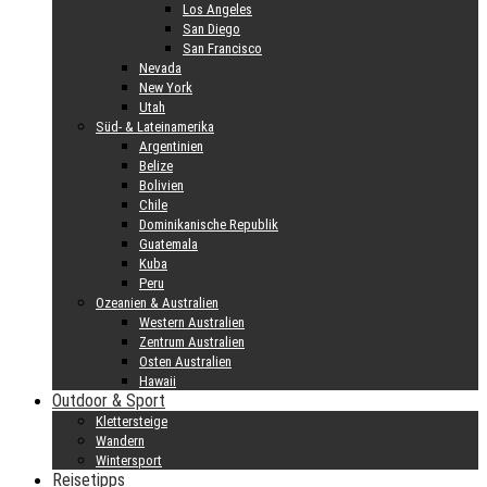
Los Angeles
San Diego
San Francisco
Nevada
New York
Utah
Süd- & Lateinamerika
Argentinien
Belize
Bolivien
Chile
Dominikanische Republik
Guatemala
Kuba
Peru
Ozeanien & Australien
Western Australien
Zentrum Australien
Osten Australien
Hawaii
Outdoor & Sport
Klettersteige
Wandern
Wintersport
Reisetipps