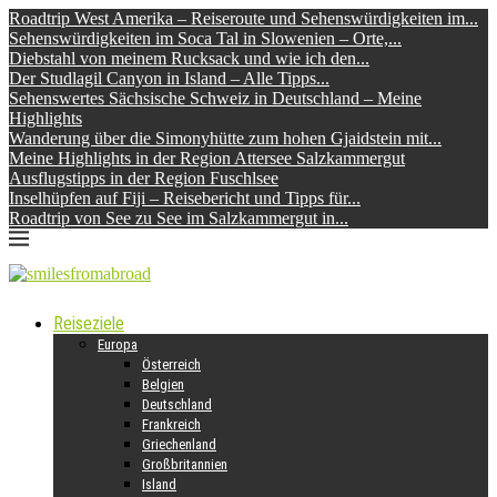
Roadtrip West Amerika – Reiseroute und Sehenswürdigkeiten im...
Sehenswürdigkeiten im Soca Tal in Slowenien – Orte,...
Diebstahl von meinem Rucksack und wie ich den...
Der Studlagil Canyon in Island – Alle Tipps...
Sehenswertes Sächsische Schweiz in Deutschland – Meine
Highlights
Wanderung über die Simonyhütte zum hohen Gjaidstein mit...
Meine Highlights in der Region Attersee Salzkammergut
Ausflugstipps in der Region Fuschlsee
Inselhüpfen auf Fiji – Reisebericht und Tipps für...
Roadtrip von See zu See im Salzkammergut in...
Reiseziele
Europa
Österreich
Belgien
Deutschland
Frankreich
Griechenland
Großbritannien
Island