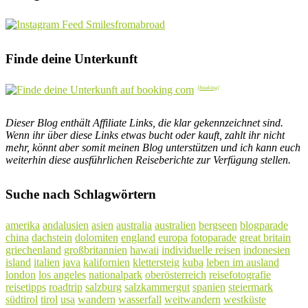
Finde deine Unterkunft
Dieser Blog enthält Affiliate Links, die klar gekennzeichnet sind.
Wenn ihr über diese Links etwas bucht oder kauft, zahlt ihr nicht
mehr, könnt aber somit meinen Blog unterstützen und ich kann euch
weiterhin diese ausführlichen Reiseberichte zur Verfügung stellen.
Suche nach Schlagwörtern
amerika
andalusien
asien
australia
australien
bergseen
blogparade
china
dachstein
dolomiten
england
europa
fotoparade
great britain
griechenland
großbritannien
hawaii
individuelle reisen
indonesien
island
italien
java
kalifornien
klettersteig
kuba
leben im ausland
london
los angeles
nationalpark
oberösterreich
reisefotografie
reisetipps
roadtrip
salzburg
salzkammergut
spanien
steiermark
südtirol
tirol
usa
wandern
wasserfall
weitwandern
westküste