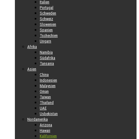
Italien
Portugal
Schweden
Schweiz
Slowenien
Spanien
Tschechien
Ungarn
Afrika
Namibia
Südafrika
Tansania
Asien
China
Indonesien
Malaysien
Oman
Taiwan
Thailand
UAE
Usbekistan
Nordamerika
Arizona
Hawaii
Kalifornien