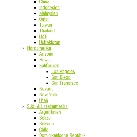
China
Indonesien
Malaysien
Oman
Taiwan
Thailand
UAE
Usbekistan
Nordamerika
Arizona
Hawaii
Kalifornien
Los Angeles
San Diego
San Francisco
Nevada
New York
Utah
Süd- & Lateinamerika
Argentinien
Belize
Bolivien
Chile
Dominikanische Republik