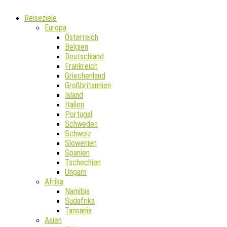
Reiseziele
Europa
Österreich
Belgien
Deutschland
Frankreich
Griechenland
Großbritannien
Island
Italien
Portugal
Schweden
Schweiz
Slowenien
Spanien
Tschechien
Ungarn
Afrika
Namibia
Südafrika
Tansania
Asien