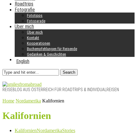
Roadtrips
Fotografie
Fototipps
Fotoparade
Über mich
Über mich
Kontakt
Kooperationen
Buchempfehlungen für Reisende
Gedanken & Geschichten
English
Search
REISEBLOG AUS ÖSTERREICH FÜR ROADTRIPS & INDIVIDUALREISEN
Home
Nordamerika
Kalifornien
Kalifornien
Kalifornien
Nordamerika
Stories