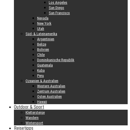
Los Angeles
San Diego
San Francisco
Nevada
New York
Utah
Süd- & Lateinamerika
Argentinien
Belize
Bolivien
Chile
Dominikanische Republik
Guatemala
Kuba
Peru
Ozeanien & Australien
Western Australien
Zentrum Australien
Osten Australien
Hawaii
Outdoor & Sport
Klettersteige
Wandern
Wintersport
Reisetipps