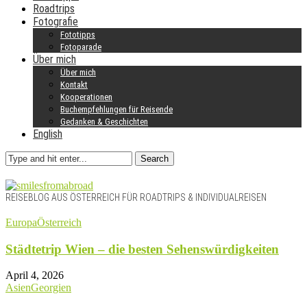
Roadtrips
Fotografie
Fototipps
Fotoparade
Über mich
Über mich
Kontakt
Kooperationen
Buchempfehlungen für Reisende
Gedanken & Geschichten
English
Search
REISEBLOG AUS ÖSTERREICH FÜR ROADTRIPS & INDIVIDUALREISEN
Europa
Österreich
Städtetrip Wien – die besten Sehenswürdigkeiten
April 4, 2026
Asien
Georgien