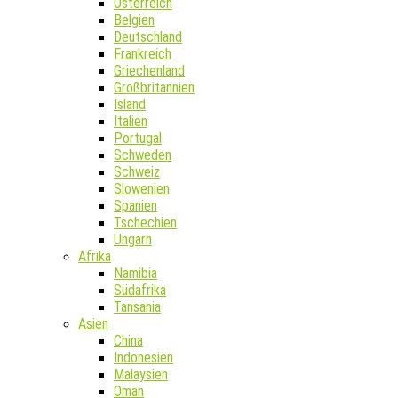
Österreich
Belgien
Deutschland
Frankreich
Griechenland
Großbritannien
Island
Italien
Portugal
Schweden
Schweiz
Slowenien
Spanien
Tschechien
Ungarn
Afrika
Namibia
Südafrika
Tansania
Asien
China
Indonesien
Malaysien
Oman