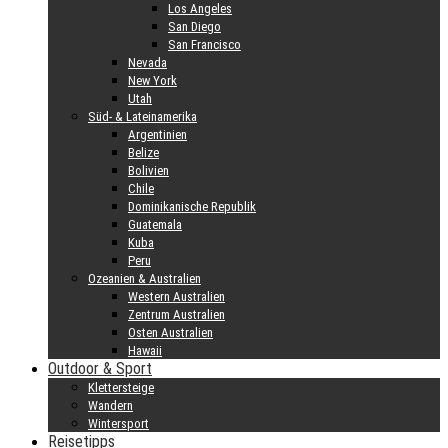
Los Angeles
San Diego
San Francisco
Nevada
New York
Utah
Süd- & Lateinamerika
Argentinien
Belize
Bolivien
Chile
Dominikanische Republik
Guatemala
Kuba
Peru
Ozeanien & Australien
Western Australien
Zentrum Australien
Osten Australien
Hawaii
Outdoor & Sport
Klettersteige
Wandern
Wintersport
Reisetipps