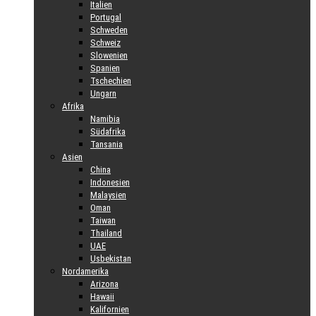
Italien
Portugal
Schweden
Schweiz
Slowenien
Spanien
Tschechien
Ungarn
Afrika
Namibia
Südafrika
Tansania
Asien
China
Indonesien
Malaysien
Oman
Taiwan
Thailand
UAE
Usbekistan
Nordamerika
Arizona
Hawaii
Kalifornien