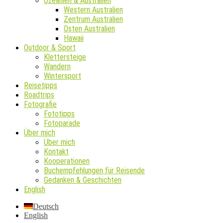
Ozeanien & Australien
Western Australien
Zentrum Australien
Osten Australien
Hawaii
Outdoor & Sport
Klettersteige
Wandern
Wintersport
Reisetipps
Roadtrips
Fotografie
Fototipps
Fotoparade
Über mich
Über mich
Kontakt
Kooperationen
Buchempfehlungen für Reisende
Gedanken & Geschichten
English
Deutsch
English