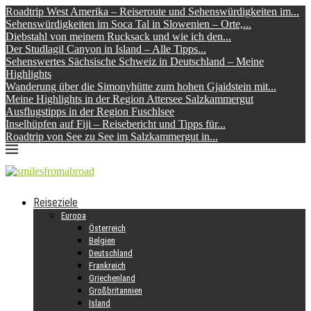
Roadtrip West Amerika – Reiseroute und Sehenswürdigkeiten im...
Sehenswürdigkeiten im Soca Tal in Slowenien – Orte,...
Diebstahl von meinem Rucksack und wie ich den...
Der Studlagil Canyon in Island – Alle Tipps...
Sehenswertes Sächsische Schweiz in Deutschland – Meine
Highlights
Wanderung über die Simonyhütte zum hohen Gjaidstein mit...
Meine Highlights in der Region Attersee Salzkammergut
Ausflugstipps in der Region Fuschlsee
Inselhüpfen auf Fiji – Reisebericht und Tipps für...
Roadtrip von See zu See im Salzkammergut in...
Reiseziele
Europa
Österreich
Belgien
Deutschland
Frankreich
Griechenland
Großbritannien
Island